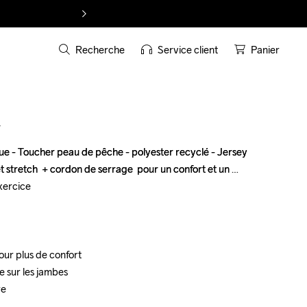
Recherche
Service client
Panier
T
que - Toucher peau de pêche - polyester recyclé - Jersey 
que - Toucher peau de pêche - polyester recyclé - Jersey 
t stretch  + cordon de serrage  pour un confort et un 
t stretch  + cordon de serrage  pour un confort et un 
xercice

xercice

our plus de confort

our plus de confort

 sur les jambes 

 sur les jambes 

re
re