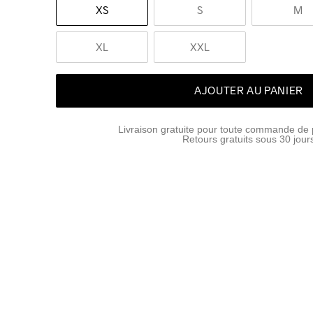
XS
S
M
XL
XXL
AJOUTER AU PANIER
Livraison gratuite pour toute commande de 
Retours gratuits sous 30 jour