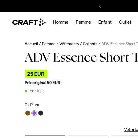
Homme
Femme
Enfant
Outlet
Accueil
Femme
Vêtements
Collants
ADV Essence Short T
ADV Essence Short T
25 EUR
Prix original
50 EUR
En stock
Dk Plum
Votre ta