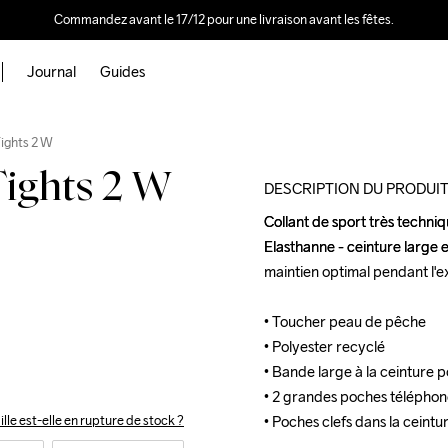
Commandez avant le 17/12 pour une livraison avant les fêtes.
Journal
Guides
Outlet
ights 2 W
ights 2 W
DESCRIPTION DU PRODUI
Collant de sport très techni
Collant de sport très techni
Elasthanne - ceinture large e
Elasthanne - ceinture large e
maintien optimal pendant l'e
maintien optimal pendant l'e
• Toucher peau de pêche  

• Toucher peau de pêche  

• Polyester recyclé

• Polyester recyclé

• Bande large à la ceinture p
• Bande large à la ceinture p
• 2 grandes poches téléphone
• 2 grandes poches téléphone
• Poches clefs dans la ceintu
• Poches clefs dans la ceintu
ille est-elle en rupture de stock ?