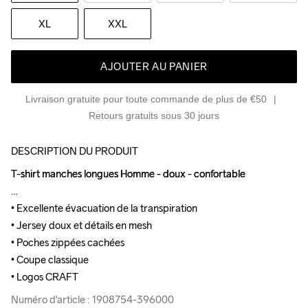
XL
XXL
AJOUTER AU PANIER
Livraison gratuite pour toute commande de plus de €50
Retours gratuits sous 30 jours
DESCRIPTION DU PRODUIT
T-shirt manches longues Homme - doux - confortable

T-shirt manches longues Homme - doux - confortable

• Excellente évacuation de la transpiration

• Excellente évacuation de la transpiration

• Jersey doux et détails en mesh

• Jersey doux et détails en mesh

• Poches zippées cachées

• Poches zippées cachées

• Coupe classique

• Coupe classique

• Logos CRAFT
• Logos CRAFT
Numéro d'article : 1908754-396000
Numéro d'article : 1908754-396000