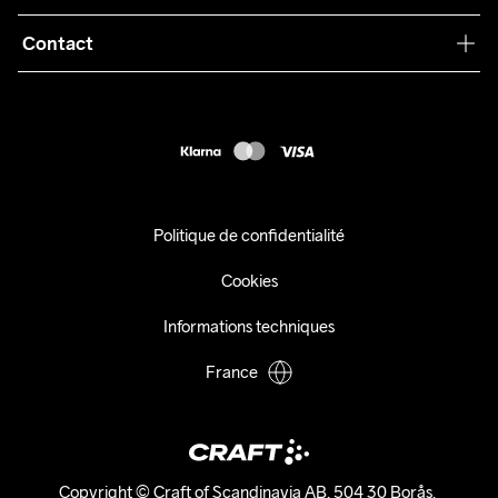
Conditions générales
Collaborations
Contact
Retours
Presse
customercare@craftsportswear.com
Expédition
+46 (0) 33 722 32 10
FAQ
Accessibility statement
Exercer mon droit de rétractation
Politique de confidentialité
Cookies
Informations techniques
France
Copyright © Craft of Scandinavia AB, 504 30 Borås. 
