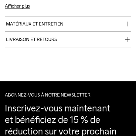
Afficher plus
MATÉRIAUX ET ENTRETIEN
Corps: 95% polyester recyclé, 5% élastanne. Haut du dos: 
LIVRAISON ET RETOURS
100% polyester recyclé.
Livraison gratuite à partir de €50.
Pour les commandes inférieures, nous facturons €5.
Nous faisons appel à DHL qui livre pendant la journée.
Lavage en 
Veillez à choisir une adresse où vous recevrez le colis.
machine à 
40 degrés.
ABONNEZ-VOUS À NOTRE NEWSLETTER
Inscrivez-vous maintenant 
et bénéficiez de 15 % de 
réduction sur votre prochain 