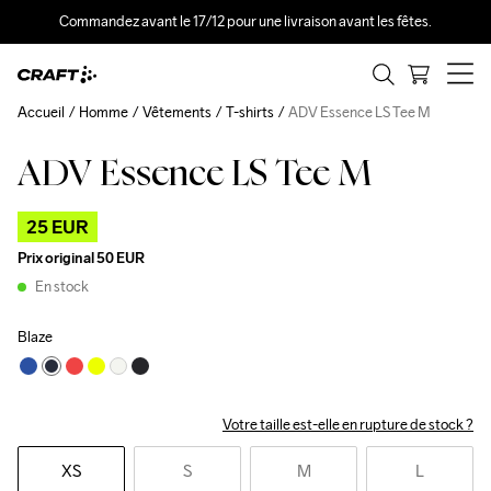
Commandez avant le 17/12 pour une livraison avant les fêtes.
Accueil
Homme
Vêtements
T-shirts
ADV Essence LS Tee M
ADV Essence LS Tee M
Outlet
25 EUR
Prix original
50 EUR
En stock
Blaze
Votre taille est-elle en rupture de stock ?
XS
S
M
L