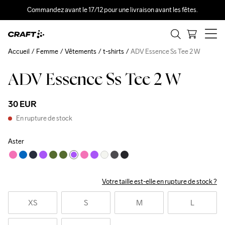
Commandez avant le 17/12 pour une livraison avant les fêtes.
Accueil
Femme
Vêtements
t-shirts
ADV Essence Ss Tee 2 W
ADV Essence Ss Tee 2 W
30 EUR
En rupture de stock
Aster
Votre taille est-elle en rupture de stock ?
XS
S
M
L