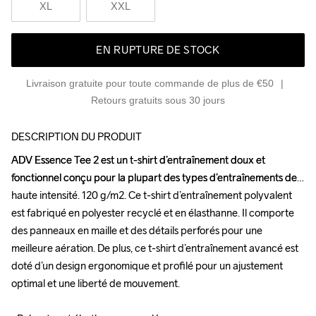
XL
XXL
EN RUPTURE DE STOCK
Livraison gratuite pour toute commande de plus de €50
Retours gratuits sous 30 jours
DESCRIPTION DU PRODUIT
ADV Essence Tee 2 est un t-shirt d’entraînement doux et 
ADV Essence Tee 2 est un t-shirt d’entraînement doux et 
fonctionnel conçu pour la plupart des types d’entraînements de 
fonctionnel conçu pour la plupart des types d’entraînements de 
haute intensité. 120 g/m2. Ce t-shirt d’entraînement polyvalent 
haute intensité. 120 g/m2. Ce t-shirt d’entraînement polyvalent 
est fabriqué en polyester recyclé et en élasthanne. Il comporte 
est fabriqué en polyester recyclé et en élasthanne. Il comporte 
des panneaux en maille et des détails perforés pour une 
des panneaux en maille et des détails perforés pour une 
meilleure aération. De plus, ce t-shirt d’entraînement avancé est 
meilleure aération. De plus, ce t-shirt d’entraînement avancé est 
doté d’un design ergonomique et profilé pour un ajustement 
doté d’un design ergonomique et profilé pour un ajustement 
optimal et une liberté de mouvement. 

optimal et une liberté de mouvement. 
