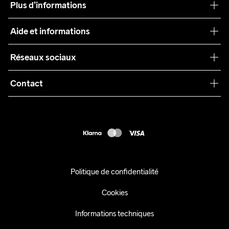
Plus d’informations
Craft Care Guide
Aide et informations
Teamwear
Service client
Réseaux sociaux
Durabilité
Conditions générales
Collaborations
Contact
Retours
Presse
customercare@craftsportswear.com
Expédition
+46 (0) 33 722 32 10
FAQ
Accessibility statement
Exercer mon droit de rétractation
Politique de confidentialité
Cookies
Informations techniques