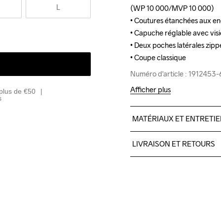
L
(WP 10 000/MVP 10 000)

(WP 10 000/MVP 10 000)

• Coutures étanchées aux endr
• Coutures étanchées aux endr
• Capuche réglable avec visiè
• Capuche réglable avec visiè
• Deux poches latérales zippé
• Deux poches latérales zippé
• Coupe classique
• Coupe classique
Numéro d'article : 191245
Numéro d'article : 191245
Afficher plus
plus de €50
s
MATÉRIAUX ET ENTRETI
100% Polyester-Recycled
LIVRAISON ET RETOURS
Livraison gratuite à partir 
Pour les commandes inférieu
Do Not Bleach
Do Not Dry 
Do Not
Nous faisons appel à DHL qui
Clean
Veillez à choisir une adresse