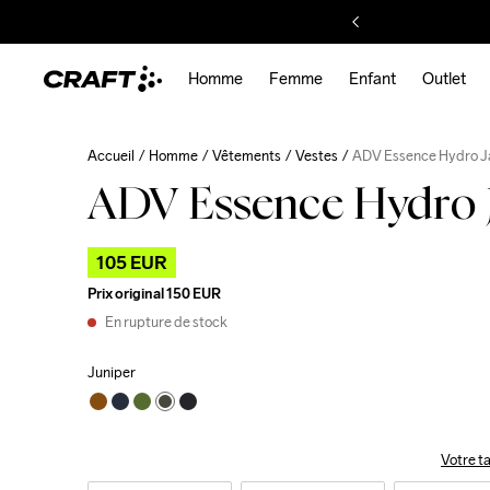
Homme
Femme
Enfant
Outlet
Accueil
Homme
Vêtements
Vestes
ADV Essence Hydro J
ADV Essence Hydro 
105 EUR
Prix original
150 EUR
En rupture de stock
Juniper
Votre ta