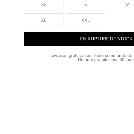
XS
S
M
XL
XXL
EN RUPTURE DE STOCK
Livraison gratuite pour toute commande de 
Retours gratuits sous 30 jour