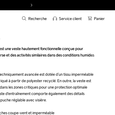
Recherche
Service client
Panier
T
t une veste hautement fonctionnelle conçue pour 
t une veste hautement fonctionnelle conçue pour 
rse et des activités similaires dans des conditions humides 
rse et des activités similaires dans des conditions humides 
techniquement avancée est dotée d’un tissu imperméable 
techniquement avancée est dotée d’un tissu imperméable 
qué à partir de polyester recyclé. En outre, la veste est 
qué à partir de polyester recyclé. En outre, la veste est 
ans les zones critiques pour une protection optimale 
ans les zones critiques pour une protection optimale 
este d'entraînement comporte également des détails 
este d'entraînement comporte également des détails 
apuche réglable avec visière.

apuche réglable avec visière.

ouches coupe-vent et imperméable 
ouches coupe-vent et imperméable 