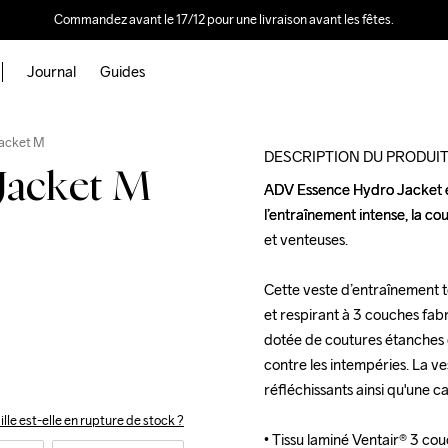
Commandez avant le 17/12 pour une livraison avant les fêtes.
Journal
Guides
Outlet
acket M
DESCRIPTION DU PRODUI
Jacket M
ADV Essence Hydro Jacket es
ADV Essence Hydro Jacket es
l’entraînement intense, la cou
l’entraînement intense, la cou
et venteuses. 

et venteuses. 

Cette veste d’entraînement 
Cette veste d’entraînement 
et respirant à 3 couches fabri
et respirant à 3 couches fabri
dotée de coutures étanches d
dotée de coutures étanches d
contre les intempéries. La v
contre les intempéries. La v
réfléchissants ainsi qu'une c
réfléchissants ainsi qu'une c
ille est-elle en rupture de stock ?
• Tissu laminé Ventair® 3 c
• Tissu laminé Ventair® 3 c