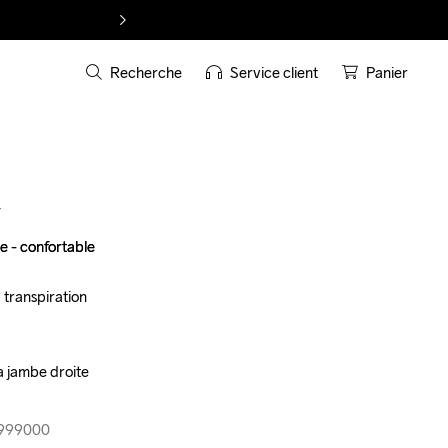
Recherche
Service client
Panier
T
 - confortable 

 - confortable 

 transpiration

 transpiration

a jambe droite

a jambe droite

7-999000
7-999000