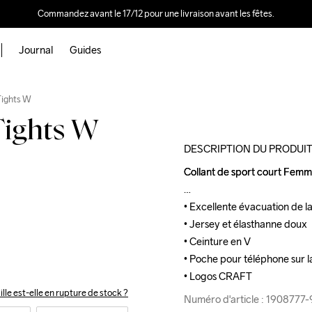
Commandez avant le 17/12 pour une livraison avant les fêtes.
Journal
Guides
Outlet
Tights W
Tights W
DESCRIPTION DU PRODUI
Collant de sport court Femme
Collant de sport court Femme
• Excellente évacuation de la
• Excellente évacuation de la
• Jersey et élasthanne doux

• Jersey et élasthanne doux

• Ceinture en V

• Ceinture en V

• Poche pour téléphone sur l
• Poche pour téléphone sur l
• Logos CRAFT
• Logos CRAFT
ille est-elle en rupture de stock ?
Numéro d'article : 190877
Numéro d'article : 190877