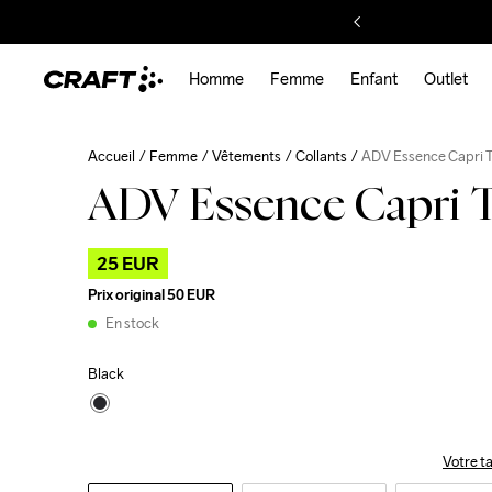
Homme
Femme
Enfant
Outlet
Accueil
Femme
Vêtements
Collants
ADV Essence Capri 
ADV Essence Capri 
25 EUR
Prix original
50 EUR
En stock
Black
Votre ta