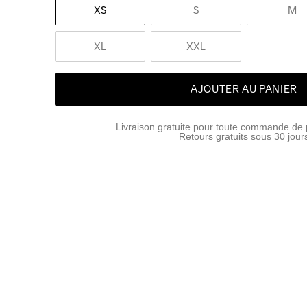
XS
S
M
XL
XXL
AJOUTER AU PANIER
Livraison gratuite pour toute commande de 
Retours gratuits sous 30 jour