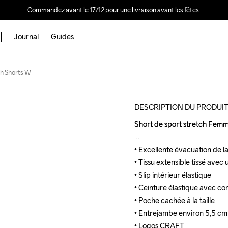
Commandez avant le 17/12 pour une livraison avant les fêtes.
Journal
Guides
Outlet
h Shorts W
DESCRIPTION DU PRODUI
Short de sport stretch Femme
Short de sport stretch Femme
• Excellente évacuation de la
• Excellente évacuation de la
• Tissu extensible tissé avec 
• Tissu extensible tissé avec 
• Slip intérieur élastique

• Slip intérieur élastique

• Ceinture élastique avec cor
• Ceinture élastique avec cor
• Poche cachée à la taille

• Poche cachée à la taille

• Entrejambe environ 5,5 cm e
• Entrejambe environ 5,5 cm e
• Logos CRAFT
• Logos CRAFT