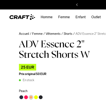
Homme
Femme
Enfant
Outlet
Accueil
Femme
Vêtements
Shorts
ADV Essence 2" Stretc
ADV Essence 2"
Stretch Shorts W
25 EUR
Prix original
50 EUR
En stock
Peach