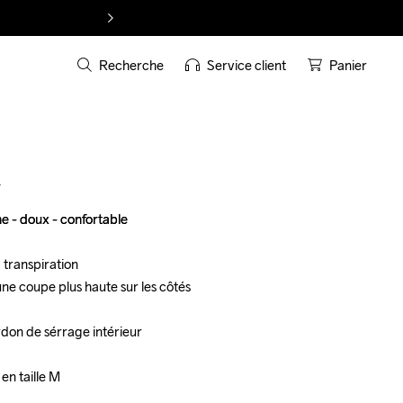
Recherche
Service client
Panier
T
 - doux - confortable

 - doux - confortable

 transpiration

 transpiration

une coupe plus haute sur les côtés

une coupe plus haute sur les côtés

don de sérrage intérieur

don de sérrage intérieur

n taille M

n taille M
