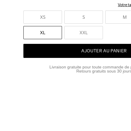
Votre ta
XS
S
M
XL
XXL
AJOUTER AU PANIER
Livraison gratuite pour toute commande de 
Retours gratuits sous 30 jour