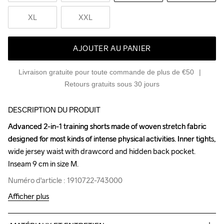
XL
XXL
AJOUTER AU PANIER
Livraison gratuite pour toute commande de plus de €50
Retours gratuits sous 30 jours
DESCRIPTION DU PRODUIT
Advanced 2-in-1 training shorts made of woven stretch fabric 
Advanced 2-in-1 training shorts made of woven stretch fabric 
designed for most kinds of intense physical activities. Inner tights, 
designed for most kinds of intense physical activities. Inner tights, 
wide jersey waist with drawcord and hidden back pocket. 
wide jersey waist with drawcord and hidden back pocket. 
Inseam 9 cm in size M.
Inseam 9 cm in size M.
Numéro d'article : 1910722-743000
Numéro d'article : 1910722-743000
Afficher plus