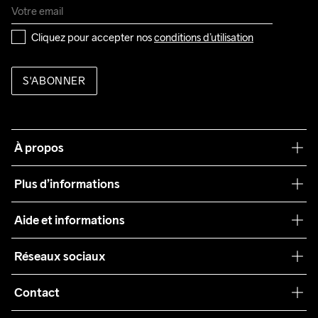
Cliquez pour accepter nos 
conditions d’utilisation
S'ABONNER
À propos
Notre philosophie
Plus d’informations
Craft Care Guide
Aide et informations
Teamwear
Service client
Réseaux sociaux
Durabilité
Conditions générales
Collaborations
Contact
Retours
Presse
customercare@craftsportswear.com