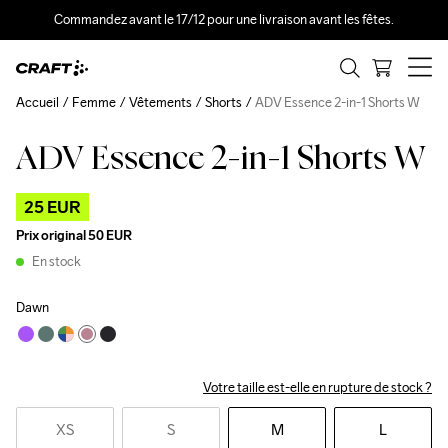
Commandez avant le 17/12 pour une livraison avant les fêtes.
Accueil
Femme
Vêtements
Shorts
ADV Essence 2-in-1 Shorts W
ADV Essence 2-in-1 Shorts W
Outlet
25 EUR
Prix original
50 EUR
En stock
Dawn
Votre taille est-elle en rupture de stock ?
XS
S
M
L