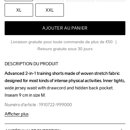
XL
XXL
AJOUTER AU PANIER
Livraison gratuite pour toute commande de plus de €50
Retours gratuits sous 30 jours
DESCRIPTION DU PRODUIT
Advanced 2-in-1 training shorts made of woven stretch fabric 
Advanced 2-in-1 training shorts made of woven stretch fabric 
designed for most kinds of intense physical activities. Inner tights, 
designed for most kinds of intense physical activities. Inner tights, 
wide jersey waist with drawcord and hidden back pocket. 
wide jersey waist with drawcord and hidden back pocket. 
Inseam 9 cm in size M.
Inseam 9 cm in size M.
Numéro d'article : 1910722-999000
Numéro d'article : 1910722-999000
Afficher plus