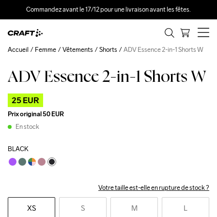
Commandez avant le 17/12 pour une livraison avant les fêtes.
Accueil
Femme
Vêtements
Shorts
ADV Essence 2-in-1 Shorts W
ADV Essence 2-in-1 Shorts W
Outlet
25 EUR
Prix original
50 EUR
En stock
BLACK
Votre taille est-elle en rupture de stock ?
XS
S
M
L