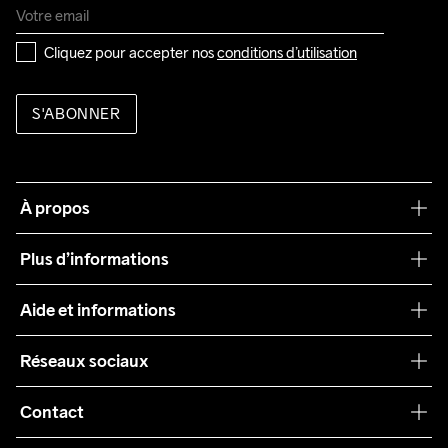
Cliquez pour accepter nos 
conditions d’utilisation
S'ABONNER
À propos
Notre philosophie
Plus d’informations
Craft Care Guide
Aide et informations
Teamwear
Service client
Réseaux sociaux
Durabilité
Conditions générales
Collaborations
Contact
Retours
Presse
customercare@craftsportswear.com