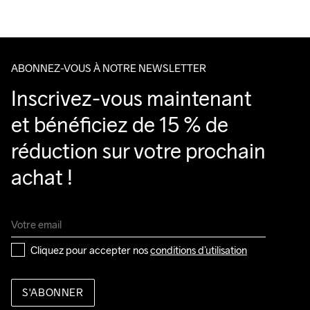
Nous faisons appel à DHL qui livre pendant la journée.
Do Not Bleach
Do Not Dry 
Ironing Low 
Lavage en 
Tumble Low 
Veillez à choisir une adresse où vous recevrez le colis.
Clean
Temp
machine à 
Temp
40 degrés.
ABONNEZ-VOUS À NOTRE NEWSLETTER
Inscrivez-vous maintenant 
et bénéficiez de 15 % de 
réduction sur votre prochain 
achat !
Cliquez pour accepter nos 
conditions d’utilisation
S'ABONNER