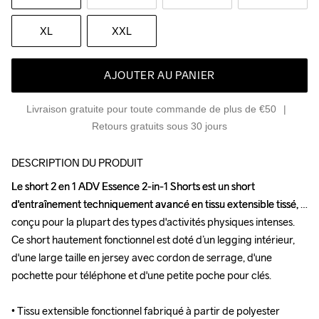
XL
XXL
AJOUTER AU PANIER
Livraison gratuite pour toute commande de plus de €50
Retours gratuits sous 30 jours
DESCRIPTION DU PRODUIT
Le short 2 en 1 ADV Essence 2-in-1 Shorts est un short 
Le short 2 en 1 ADV Essence 2-in-1 Shorts est un short 
d'entraînement techniquement avancé en tissu extensible tissé, 
d'entraînement techniquement avancé en tissu extensible tissé, 
conçu pour la plupart des types d'activités physiques intenses. 
conçu pour la plupart des types d'activités physiques intenses. 
Ce short hautement fonctionnel est doté d’un legging intérieur, 
Ce short hautement fonctionnel est doté d’un legging intérieur, 
d'une large taille en jersey avec cordon de serrage, d'une 
d'une large taille en jersey avec cordon de serrage, d'une 
pochette pour téléphone et d'une petite poche pour clés. 

pochette pour téléphone et d'une petite poche pour clés. 

• Tissu extensible fonctionnel fabriqué à partir de polyester 
• Tissu extensible fonctionnel fabriqué à partir de polyester 