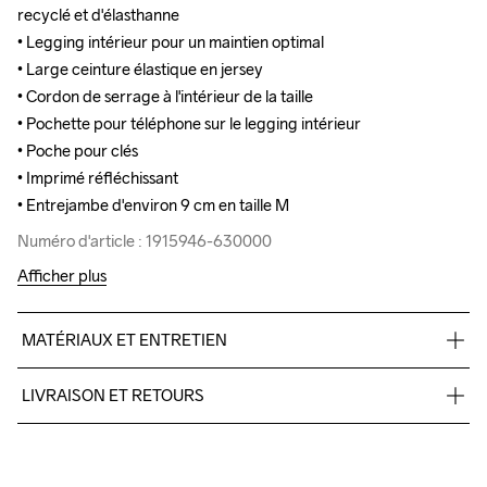
recyclé et d'élasthanne

recyclé et d'élasthanne

• Legging intérieur pour un maintien optimal

• Legging intérieur pour un maintien optimal

• Large ceinture élastique en jersey

• Large ceinture élastique en jersey

• Cordon de serrage à l'intérieur de la taille

• Cordon de serrage à l'intérieur de la taille

• Pochette pour téléphone sur le legging intérieur

• Pochette pour téléphone sur le legging intérieur

• Poche pour clés 

• Poche pour clés 

• Imprimé réfléchissant 

• Imprimé réfléchissant 

• Entrejambe d'environ 9 cm en taille M
• Entrejambe d'environ 9 cm en taille M
Numéro d'article : 1915946-630000
Numéro d'article : 1915946-630000
Afficher plus
MATÉRIAUX ET ENTRETIEN
Body 100% Polyester-recycled, Lining 77% Polyester-recycled 
LIVRAISON ET RETOURS
23% elastane
Livraison gratuite à partir de €50.
Pour les commandes inférieures, nous facturons €5.