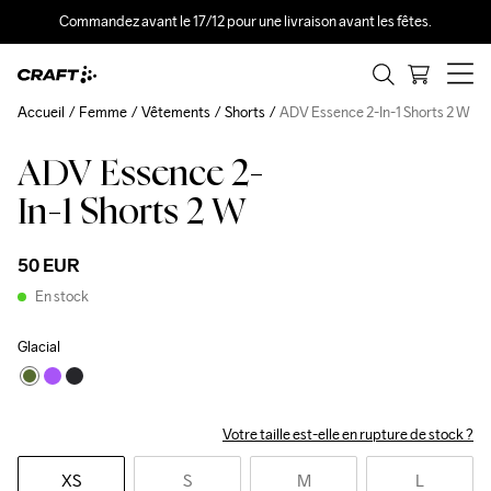
Commandez avant le 17/12 pour une livraison avant les fêtes.
Accueil
Femme
Vêtements
Shorts
ADV Essence 2-In-1 Shorts 2 W
ADV Essence 2-
In-1 Shorts 2 W
50 EUR
En stock
Glacial
Votre taille est-elle en rupture de stock ?
XS
S
M
L