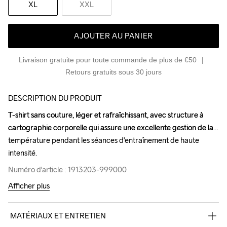
XL
XXL
AJOUTER AU PANIER
Livraison gratuite pour toute commande de plus de €50
Retours gratuits sous 30 jours
DESCRIPTION DU PRODUIT
T-shirt sans couture, léger et rafraîchissant, avec structure à 
T-shirt sans couture, léger et rafraîchissant, avec structure à 
cartographie corporelle qui assure une excellente gestion de la 
cartographie corporelle qui assure une excellente gestion de la 
température pendant les séances d'entraînement de haute 
température pendant les séances d'entraînement de haute 
intensité.
intensité.
Numéro d'article : 1913203-999000
Numéro d'article : 1913203-999000
Afficher plus
MATÉRIAUX ET ENTRETIEN