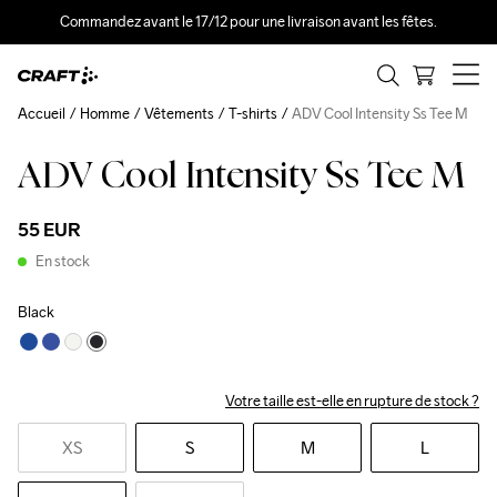
Commandez avant le 17/12 pour une livraison avant les fêtes.
Accueil
Homme
Vêtements
T-shirts
ADV Cool Intensity Ss Tee M
ADV Cool Intensity Ss Tee M
55 EUR
En stock
Black
Votre taille est-elle en rupture de stock ?
XS
S
M
L