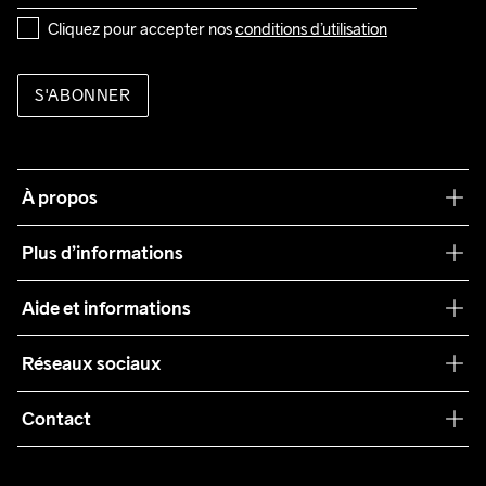
Cliquez pour accepter nos 
conditions d’utilisation
S'ABONNER
À propos
Notre philosophie
Plus d’informations
Craft Care Guide
Aide et informations
Teamwear
Service client
Réseaux sociaux
Durabilité
Conditions générales
Collaborations
Contact
Retours
Presse
customercare@craftsportswear.com
Expédition