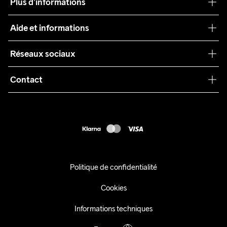
Plus d’informations
Craft Care Guide
Aide et informations
Teamwear
Service client
Réseaux sociaux
Durabilité
Conditions générales
Collaborations
Contact
Retours
Presse
customercare@craftsportswear.com
Expédition
+46 (0) 33 722 32 10
FAQ
Accessibility statement
Exercer mon droit de rétractation
Politique de confidentialité
Cookies
Informations techniques