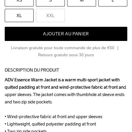
XL
XXL
AJOUTER AU PANIER
Livraison gratuite pour toute commande de plus de €50
Retours gratuits sous 30 jours
DESCRIPTION DU PRODUIT
ADV Essence Warm Jacket is a warm multi-sport jacket with 
ADV Essence Warm Jacket is a warm multi-sport jacket with 
quilted padding at front and wind-protective fabric at front and 
quilted padding at front and wind-protective fabric at front and 
upper sleeves. The jacket comes with thumbhole at sleeve ends 
upper sleeves. The jacket comes with thumbhole at sleeve ends 
and two zip side pockets.

and two zip side pockets.

• Wind-protective fabric at front and upper sleeves

• Wind-protective fabric at front and upper sleeves

• Lightweight, quilted polyester padding at front

• Lightweight, quilted polyester padding at front

• Two zip side pockets

• Two zip side pockets
