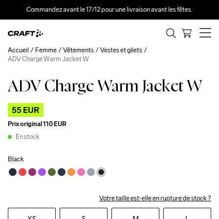
Commandez avant le 17/12 pour une livraison avant les fêtes.
Accueil
Femme
Vêtements
Vestes et gilets
ADV Charge Warm Jacket W
ADV Charge Warm Jacket W
Outlet
55 EUR
Prix original
110 EUR
En stock
Black
Votre taille est-elle en rupture de stock ?
XS
S
M
L