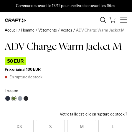
Commandez avant le 17/12 pour une livraison avant les fêtes.
Accueil
Homme
Vêtements
Vestes
ADV Charge Warm Jacket M
ADV Charge Warm Jacket M
Outlet
50 EUR
Prix original
100 EUR
En rupture de stock
Trooper
Votre taille est-elle en rupture de stock ?
XS
S
M
L