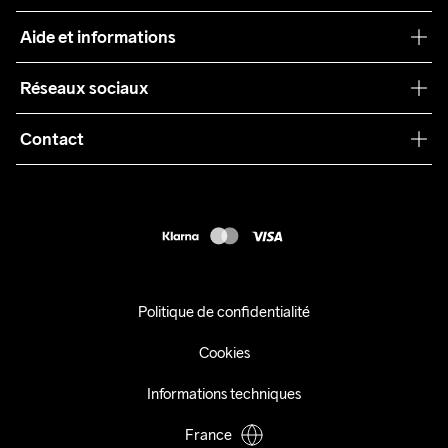
Craft Care Guide
Aide et informations
Teamwear
Service client
Réseaux sociaux
Durabilité
Conditions générales
Collaborations
Contact
Retours
Presse
customercare@craftsportswear.com
Expédition
+46 (0) 33 722 32 10
FAQ
Accessibility statement
Exercer mon droit de rétractation
Politique de confidentialité
Cookies
Informations techniques
France