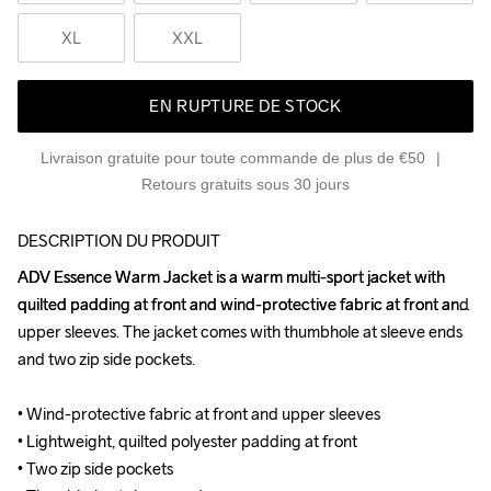
XL
XXL
EN RUPTURE DE STOCK
Livraison gratuite pour toute commande de plus de €50
Retours gratuits sous 30 jours
DESCRIPTION DU PRODUIT
ADV Essence Warm Jacket is a warm multi-sport jacket with 
ADV Essence Warm Jacket is a warm multi-sport jacket with 
quilted padding at front and wind-protective fabric at front and 
quilted padding at front and wind-protective fabric at front and 
upper sleeves. The jacket comes with thumbhole at sleeve ends 
upper sleeves. The jacket comes with thumbhole at sleeve ends 
and two zip side pockets.

and two zip side pockets.

• Wind-protective fabric at front and upper sleeves

• Wind-protective fabric at front and upper sleeves

• Lightweight, quilted polyester padding at front

• Lightweight, quilted polyester padding at front

• Two zip side pockets

• Two zip side pockets
