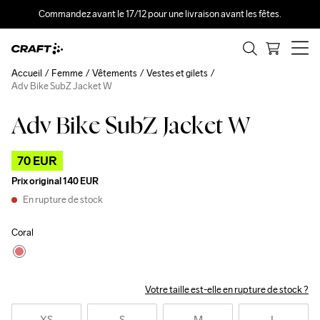
Commandez avant le 17/12 pour une livraison avant les fêtes.
Accueil
Femme
Vêtements
Vestes et gilets
Adv Bike SubZ Jacket W
Adv Bike SubZ Jacket W
Outlet
70 EUR
Prix original
140 EUR
En rupture de stock
Coral
Votre taille est-elle en rupture de stock ?
XS
S
M
L