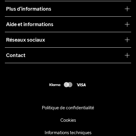
Notre philosophie
Plus d’informations
Craft Care Guide
Aide et informations
Teamwear
Service client
Réseaux sociaux
Durabilité
Conditions générales
Collaborations
Contact
Retours
Presse
customercare@craftsportswear.com
Expédition
+46 (0) 33 722 32 10
FAQ
Accessibility statement
Exercer mon droit de rétractation
Politique de confidentialité
Cookies
Informations techniques