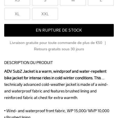
XL
XXL
EN RUPTURE DE STOCK
Livraison gratuite pour toute commande de plus de €50
Retours gratuits sous 30 jours
DESCRIPTION DU PRODUIT
ADV SubZ Jacket is a warm, windproof and water-repellent 
ADV SubZ Jacket is a warm, windproof and water-repellent 
bike jacket for intense rides in cold winter conditions. This 
bike jacket for intense rides in cold winter conditions. This 
technically advanced cold-weather jacket is made of a wind- 
technically advanced cold-weather jacket is made of a wind- 
and waterproof fabric and features brushed lining and 
and waterproof fabric and features brushed lining and 
reinforced fabric at chest for extra warmth.

reinforced fabric at chest for extra warmth.

• Wind- and waterproof front fabric, WP 15,000/ MVP 10,000 

• Wind- and waterproof front fabric, WP 15,000/ MVP 10,000 

• Brushed lining 

• Brushed lining 
