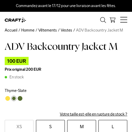
Commandez avant le 17/12 pour une livraison avant les fêtes.
Accueil
Homme
Vêtements
Vestes
ADV Backcountry Jacket M
ADV Backcountry Jacket M
Outlet
100 EUR
Prix original
200 EUR
En stock
Thyme-Slate
Votre taille est-elle en rupture de stock ?
XS
S
M
L