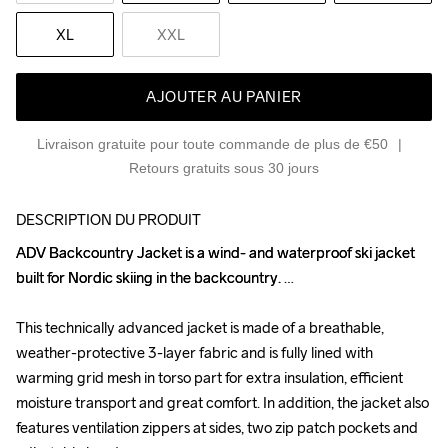
XL
XXL
AJOUTER AU PANIER
Livraison gratuite pour toute commande de plus de €50
Retours gratuits sous 30 jours
DESCRIPTION DU PRODUIT
ADV Backcountry Jacket is a wind- and waterproof ski jacket 
ADV Backcountry Jacket is a wind- and waterproof ski jacket 
built for Nordic skiing in the backcountry. 

built for Nordic skiing in the backcountry. 

This technically advanced jacket is made of a breathable, 
This technically advanced jacket is made of a breathable, 
weather-protective 3-layer fabric and is fully lined with 
weather-protective 3-layer fabric and is fully lined with 
warming grid mesh in torso part for extra insulation, efficient 
warming grid mesh in torso part for extra insulation, efficient 
moisture transport and great comfort. In addition, the jacket also 
moisture transport and great comfort. In addition, the jacket also 
features ventilation zippers at sides, two zip patch pockets and 
features ventilation zippers at sides, two zip patch pockets and 