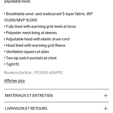
adjustable hood. 

adjustable hood. 

• Breathable wind- and waterproof 3-layer fabric, WP 
• Breathable wind- and waterproof 3-layer fabric, WP 
10,000/MVP 10,000

10,000/MVP 10,000

• Fully lined with warming grid mesh at torso

• Fully lined with warming grid mesh at torso

• Polyester mesh lining at sleeves

• Polyester mesh lining at sleeves

• Adjustable hood with elastic draw cord

• Adjustable hood with elastic draw cord

• Hood lined with warming grid fleece

• Hood lined with warming grid fleece

• Ventilation zippers at sides

• Ventilation zippers at sides

• Two zip patch pockets at chest

• Two zip patch pockets at chest

• Tight fit
• Tight fit
Numéro d'article : 1912434-626992
Numéro d'article : 1912434-626992
Afficher plus
MATÉRIAUX ET ENTRETIEN
Body: Face 100% polyester-recycled Mid 100% polyurethane 
LIVRAISON ET RETOURS
Back 100% polyester Lining: 100% polyester