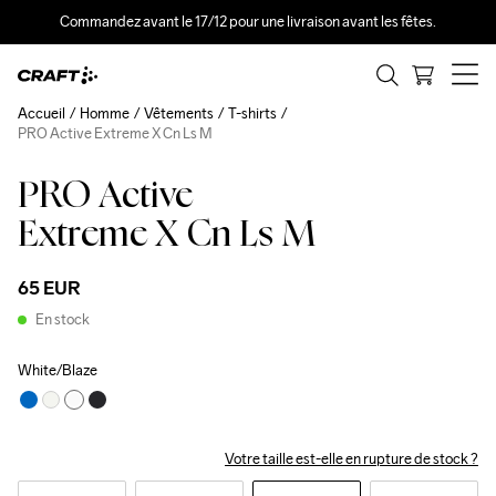
Commandez avant le 17/12 pour une livraison avant les fêtes.
Accueil
Homme
Vêtements
T-shirts
PRO Active Extreme X Cn Ls M
PRO Active
Extreme X Cn Ls M
65 EUR
En stock
White/Blaze
Votre taille est-elle en rupture de stock ?