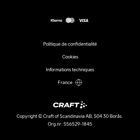
Presse
customercare@craftsportswear.com
Expédition
+46 (0) 33 722 32 10
FAQ
Accessibility statement
Exercer mon droit de rétractation
Politique de confidentialité
Cookies
Informations techniques
France
Copyright © Craft of Scandinavia AB, 504 30 Borås. 

Org.nr: 556529-1845