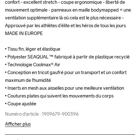
confort - excellent stretch - coupe ergonomique - liberté de 
confort - excellent stretch - coupe ergonomique - liberté de 
mouvement optimale - panneaux en maille bodymapped = une 
mouvement optimale - panneaux en maille bodymapped = une 
ventilation supplémentaire là où cela est le plus nécessaire - 
ventilation supplémentaire là où cela est le plus nécessaire - 
Approuvé par les athlètes d’élite et les héros de tous les jours. 
Approuvé par les athlètes d’élite et les héros de tous les jours. 
MADE IN EUROPE

MADE IN EUROPE

• Tissu fin, léger et élastique

• Tissu fin, léger et élastique

• Polyester SEAQUAL ™ fabriqué à partir de plastique recyclé

• Polyester SEAQUAL ™ fabriqué à partir de plastique recyclé

• Technologie Coolmax® Air

• Technologie Coolmax® Air

• Conception en tricot gaufré pour un transport et un confort 
• Conception en tricot gaufré pour un transport et un confort 
maximum de l'humidité

maximum de l'humidité

• Inserts en mesh aux aisselles pour une meilleure ventilation

• Inserts en mesh aux aisselles pour une meilleure ventilation

• Coutures plates qui suivent les mouvements du corps

• Coutures plates qui suivent les mouvements du corps

• Coupe ajustée
• Coupe ajustée
Numéro d'article : 1909679-900396
Numéro d'article : 1909679-900396
Afficher plus