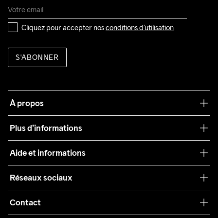
Cliquez pour accepter nos 
conditions d’utilisation
S'ABONNER
À propos
Notre philosophie
Plus d’informations
Craft Care Guide
Aide et informations
Teamwear
Service client
Réseaux sociaux
Durabilité
Conditions générales
Collaborations
Contact
Retours