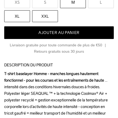
XS
S
M
L
XL
XXL
AJOUTER AU PANIER
Livraison gratuite pour toute commande de plus de €50
Retours gratuits sous 30 jours
DESCRIPTION DU PRODUIT
T-shirt baselayer Homme - manches longues hautement 
T-shirt baselayer Homme - manches longues hautement 
fonctionnel - pour les courses et les entraînements de haute 
fonctionnel - pour les courses et les entraînements de haute 
intensité dans des conditions hivernales douces à froides. 
intensité dans des conditions hivernales douces à froides. 
Polyester léger SEAQUAL ™ + la technologie Coolmax® Air + 
Polyester léger SEAQUAL ™ + la technologie Coolmax® Air + 
polyester recyclé = gestion exceptionnelle de la température 
polyester recyclé = gestion exceptionnelle de la température 
corporelle lors d’activités de haute intensité - conception en 
corporelle lors d’activités de haute intensité - conception en 
tricot gaufré = meilleur transport de l’humidité et un meilleur 
tricot gaufré = meilleur transport de l’humidité et un meilleur 