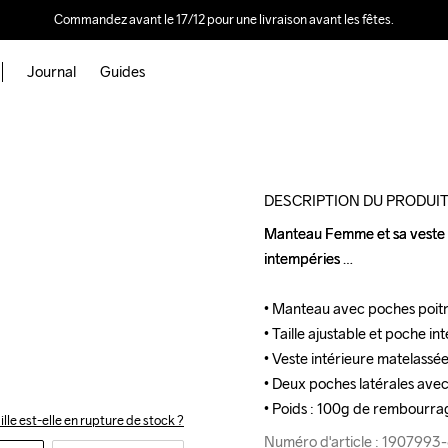
Commandez avant le 17/12 pour une livraison avant les fêtes.
Journal
Guides
Outlet
DESCRIPTION DU PRODUI
Manteau Femme et sa veste l
Manteau Femme et sa veste l
intempéries 

intempéries 

• Manteau avec poches poitri
• Manteau avec poches poitri
• Taille ajustable et poche in
• Taille ajustable et poche in
• Veste intérieure matelassée
• Veste intérieure matelassée
• Deux poches latérales avec
• Deux poches latérales avec
• Poids : 100g de rembourra
• Poids : 100g de rembourra
ille est-elle en rupture de stock ?
Numéro d'article : 190799
Numéro d'article : 190799