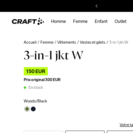
Homme
Femme
Enfant
Outlet
Accueil
Femme
Vêtements
Vestes et gilets
3-in-1 jkt W
3-in-1 jkt W
150 EUR
Prix original
300 EUR
En stock
Woods/Black
Votre ta