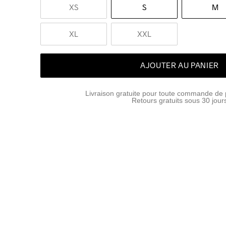
XS
S
M
XL
XXL
AJOUTER AU PANIER
Livraison gratuite pour toute commande de 
Retours gratuits sous 30 jour