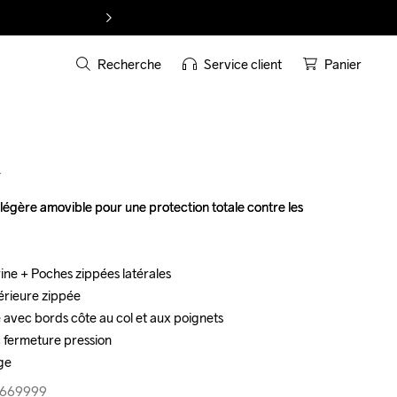
Recherche
Service client
Panier
T
égère amovible pour une protection totale contre les 
égère amovible pour une protection totale contre les 
ne + Poches zippées latérales

ne + Poches zippées latérales

térieure zippée

térieure zippée

 avec bords côte au col et aux poignets

 avec bords côte au col et aux poignets

 fermeture pression

 fermeture pression

ge
ge
3-669999
3-669999