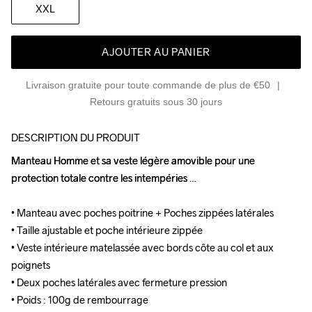
XXL
AJOUTER AU PANIER
Livraison gratuite pour toute commande de plus de €50
Retours gratuits sous 30 jours
DESCRIPTION DU PRODUIT
Manteau Homme et sa veste légère amovible pour une 
Manteau Homme et sa veste légère amovible pour une 
protection totale contre les intempéries 

protection totale contre les intempéries 

• Manteau avec poches poitrine + Poches zippées latérales

• Manteau avec poches poitrine + Poches zippées latérales

• Taille ajustable et poche intérieure zippée

• Taille ajustable et poche intérieure zippée

• Veste intérieure matelassée avec bords côte au col et aux 
• Veste intérieure matelassée avec bords côte au col et aux 
poignets

poignets

• Deux poches latérales avec fermeture pression

• Deux poches latérales avec fermeture pression

• Poids : 100g de rembourrage
• Poids : 100g de rembourrage