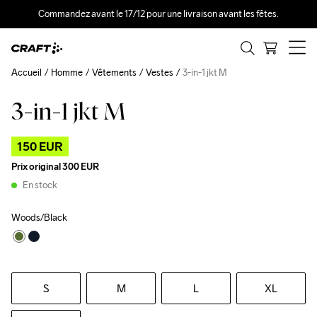
Commandez avant le 17/12 pour une livraison avant les fêtes.
Accueil
Homme
Vêtements
Vestes
3-in-1 jkt M
3-in-1 jkt M
Outlet
150 EUR
Prix original
300 EUR
En stock
Woods/Black
S
M
L
XL