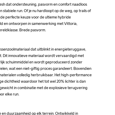
 dat ondersteuning, pasvorm en comfort naadloos 
 dat ondersteuning, pasvorm en comfort naadloos 
 stabiele run. Of je nu hardloopt op de weg, op trails of 
 stabiele run. Of je nu hardloopt op de weg, op trails of 
s de perfecte keuze voor de ultieme hybride 
s de perfecte keuze voor de ultieme hybride 
d en ontworpen in samenwerking met Vittoria, 
d en ontworpen in samenwerking met Vittoria, 
reldklasse. Brede pasvorm.

reldklasse. Brede pasvorm.

ssenzoolmateriaal dat uitblinkt in energieteruggave, 
ssenzoolmateriaal dat uitblinkt in energieteruggave, 
it. Dit innovatieve materiaal wordt vervaardigd met 
it. Dit innovatieve materiaal wordt vervaardigd met 
rlijk schuimmiddel en wordt geproduceerd zonder 
rlijk schuimmiddel en wordt geproduceerd zonder 
en, wat een niet-giftig proces garandeert. Bovendien 
en, wat een niet-giftig proces garandeert. Bovendien 
materialen volledig herbruikbaar. Het high-performance 
materialen volledig herbruikbaar. Het high-performance 
e dichtheid waardoor het tot wel 20% lichter is dan 
e dichtheid waardoor het tot wel 20% lichter is dan 
 gewicht in combinatie met de explosieve terugvering 
 gewicht in combinatie met de explosieve terugvering 
r elke run.

r elke run.

 en duurzaamheid op elk terrein. Ontwikkeld in 
 en duurzaamheid op elk terrein. Ontwikkeld in 