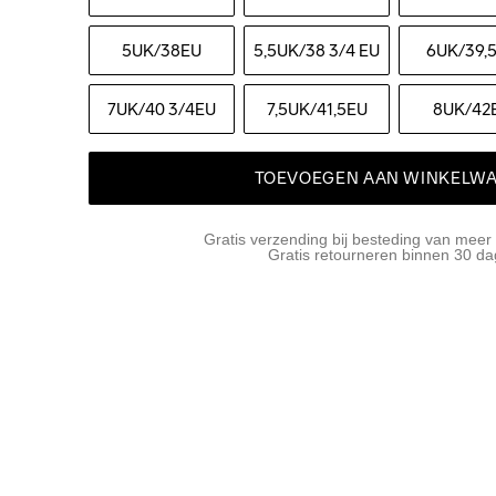
5UK
/38EU
5,5UK
/38 3/4 EU
6UK
/39,
7UK
/40 3/4EU
7,5UK
/41,5EU
8UK
/42
TOEVOEGEN AAN WINKELW
Gratis verzending bij besteding van meer
Gratis retourneren binnen 30 d