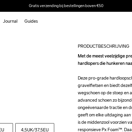
Gratis verzending bij bestellingen boven €50
Journal
Guides
Outlet
PRODUCTBESCHRIJVING
Met de meest veelzijdige pr
Met de meest veelzijdige pr
hardlopers die hunkeren naar 
hardlopers die hunkeren naar 
Deze pro-grade hardloopscho
Deze pro-grade hardloopscho
gravelfietsen en biedt dezelf
gravelfietsen en biedt dezelf
wegschoen op de stoep en al
wegschoen op de stoep en al
advanced schoen zo bijzonder
advanced schoen zo bijzonder
ongeëvenaarde tractie en du
ongeëvenaarde tractie en du
geeft om elke uitdaging aan 
geeft om elke uitdaging aan 
is de middenzool voorzien va
is de middenzool voorzien va
responsieve Px Foam™. Daar
responsieve Px Foam™. Daar
EU
4,5UK
/37,5EU