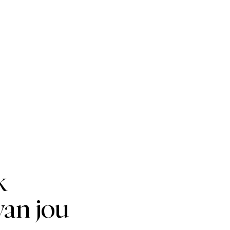
ove €50.
e €5.
ry.
ers during daytime.
ress where you receive the package.
k
van jou