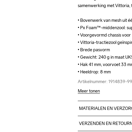
samenwerking met Vittoria, 
samenwerking met Vittoria, 
• Bovenwerk van mesh uit é
• Bovenwerk van mesh uit é
• Px Foam™-middenzool: sup
• Px Foam™-middenzool: sup
• Voorgevormd chassis voor 
• Voorgevormd chassis voor 
• Vittoria-tractiezool geïn
• Vittoria-tractiezool geïn
• Brede pasvorm

• Brede pasvorm

• Gewicht: 240 g in maat UK5
• Gewicht: 240 g in maat UK5
• Hak 41 mm, voorvoet 33 mm 
• Hak 41 mm, voorvoet 33 mm 
• Heeldrop: 8 mm
• Heeldrop: 8 mm
Artikelnummer: 1914839-9
Artikelnummer: 1914839-9
Meer tonen
MATERIALEN EN VERZOR
Upper 100% Gerecycled pol
VERZENDEN EN RETOUR
Rubber