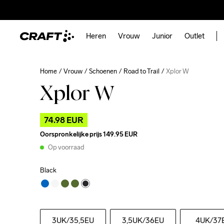
Heren
Vrouw
Junior
Outlet
Home
Vrouw
Schoenen
Road to Trail
Xplor W
Xplor W
74.98 EUR
Oorspronkelijke prijs
149.95 EUR
Op voorraad
Black
3UK
/35,5EU
3,5UK
/36EU
4UK
/37