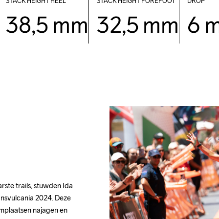
STACK HEIGHT HEEL
STACK HEIGHT FOREFOOT
DROP
38,5 mm
32,5 mm
6 
te trails, stuwden Ida 
ansvulcania 2024. Deze 
mplaatsen najagen en 