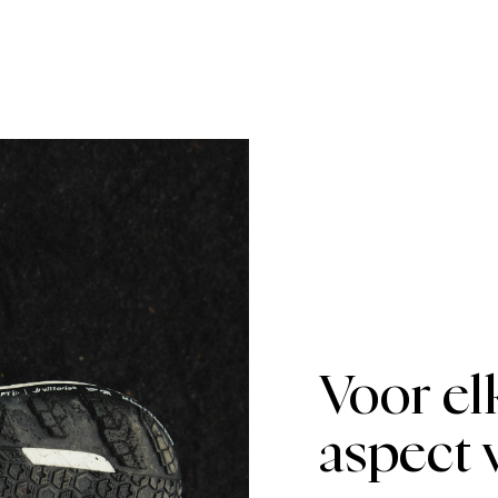
Free delivery on orders ab
For orders below we charg
We also offer express delive
We ship with UPS that deliv
Make sure to choose an add
Voor el
aspect 