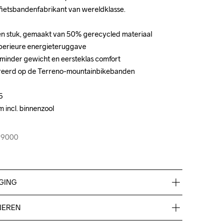
fietsbandenfabrikant van wereldklasse.

fietsbandenfabrikant van wereldklasse.

én stuk, gemaakt van 50% gerecycled materiaal

én stuk, gemaakt van 50% gerecycled materiaal

erieure energieteruggave

erieure energieteruggave

minder gewicht en eersteklas comfort

minder gewicht en eersteklas comfort

spireerd op de Terreno-mountainbikebanden

spireerd op de Terreno-mountainbikebanden





incl. binnenzool

incl. binnenzool

99000
99000
GING
yester, Midsole 100% ETPU Foam, Outsole 100% 
NEREN