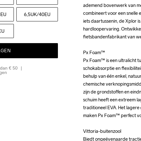
ademend bovenwerk van mesh
ademend bovenwerk van mesh
combineert voor een snelle en
combineert voor een snelle en
5EU
6,5UK
/40EU
iets daartussenin, de Xplor i
iets daartussenin, de Xplor i
hardloopervaring. Ontwikkel
hardloopervaring. Ontwikkel
EU
fietsbandenfabrikant van we
fietsbandenfabrikant van we
AGEN
Px Foam™

Px Foam™

Px Foam™ is een ultralicht tu
Px Foam™ is een ultralicht tu
schokabsorptie en flexibilite
schokabsorptie en flexibilite
 dan € 50
agen
behulp van één enkel, natuu
behulp van één enkel, natuu
chemische verknopingsmiddel
chemische verknopingsmiddel
zijn de grondstoffen en eind
zijn de grondstoffen en eind
schuim heeft een extreem lag
schuim heeft een extreem lag
traditioneel EVA. Het lagere
traditioneel EVA. Het lagere
maken Px Foam™ perfect voo
maken Px Foam™ perfect voo
Vittoria-buitenzool

Vittoria-buitenzool

Biedt ongeëvenaarde tractie
Biedt ongeëvenaarde tractie