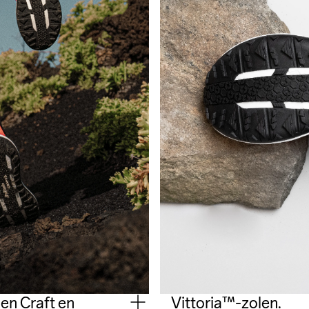
en Craft en
Vittoria™-zolen.