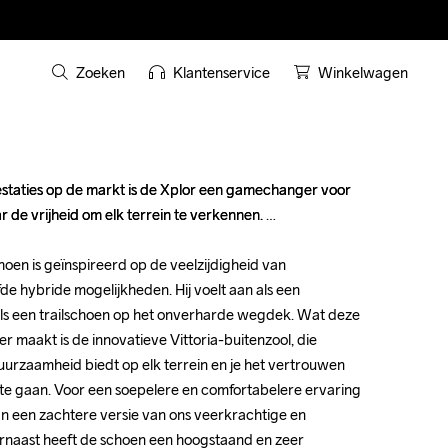
Zoeken
Klantenservice
Winkelwagen
estaties op de markt is de Xplor een gamechanger voor 
estaties op de markt is de Xplor een gamechanger voor 
de vrijheid om elk terrein te verkennen. 

de vrijheid om elk terrein te verkennen. 

en is geïnspireerd op de veelzijdigheid van 
en is geïnspireerd op de veelzijdigheid van 
de hybride mogelijkheden. Hij voelt aan als een 
de hybride mogelijkheden. Hij voelt aan als een 
s een trailschoen op het onverharde wegdek. Wat deze 
s een trailschoen op het onverharde wegdek. Wat deze 
 maakt is de innovatieve Vittoria-buitenzool, die 
 maakt is de innovatieve Vittoria-buitenzool, die 
urzaamheid biedt op elk terrein en je het vertrouwen 
urzaamheid biedt op elk terrein en je het vertrouwen 
te gaan. Voor een soepelere en comfortabelere ervaring 
te gaan. Voor een soepelere en comfortabelere ervaring 
n een zachtere versie van ons veerkrachtige en 
n een zachtere versie van ons veerkrachtige en 
naast heeft de schoen een hoogstaand en zeer 
naast heeft de schoen een hoogstaand en zeer 