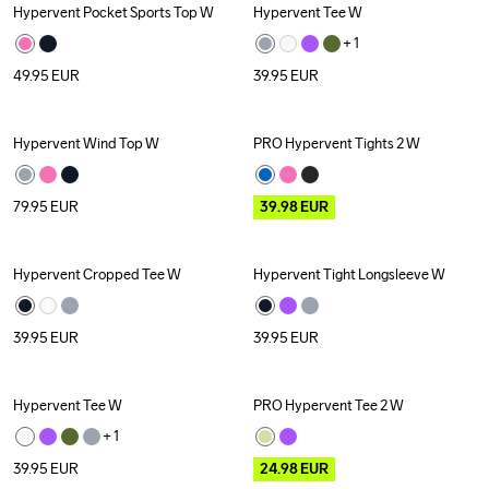
Hypervent Pocket Sports Top W
Hypervent Tee W
+ 
1
49.95
EUR
39.95
EUR
Hypervent Wind Top W
PRO Hypervent Tights 2 W
Outlet
79.95
EUR
39.98
EUR
Hypervent Cropped Tee W
Hypervent Tight Longsleeve W
39.95
EUR
39.95
EUR
Hypervent Tee W
PRO Hypervent Tee 2 W
Outlet
+ 
1
39.95
EUR
24.98
EUR