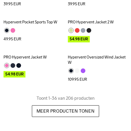
39.95
EUR
39.95
EUR
Hypervent Pocket Sports Top W
PRO Hypervent Jacket 2 W
Outlet
49.95
EUR
54.98
EUR
PRO Hypervent Jacket W
Hypervent Oversized Wind Jacket 
Outlet
W
54.98
EUR
109.95
EUR
Toont 1-36 van 206 producten
MEER PRODUCTEN TONEN