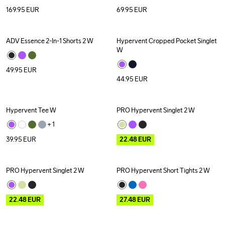
169.95
EUR
69.95
EUR
ADV Essence 2-In-1 Shorts 2 W
Hypervent Cropped Pocket Singlet 
W
49.95
EUR
44.95
EUR
Hypervent Tee W
PRO Hypervent Singlet 2 W
Outlet
+ 
1
39.95
EUR
22.48
EUR
PRO Hypervent Singlet 2 W
PRO Hypervent Short Tights 2 W
Outlet
Outlet
22.48
EUR
27.48
EUR