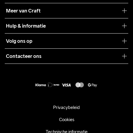
Onze filosofie
Meer van Craft
Craft Care Guide
Hulp & informatie
Teamwear
Klantenservice
Volg ons op
Samenwerkingen
Algemene voorwaarden
Pers
Contacteer ons
Retour
Duurzaamheid
customercare@craftsportswear.com
Shipping
+46 (0) 33 722 32 10
FAQ
Accessibility statement
Aankoop herroepen
Privacybeleid
Cookies
Technische informatie