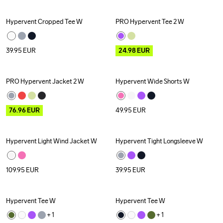
Hypervent Cropped Tee W
PRO Hypervent Tee 2 W
Outlet
39.95
EUR
24.98
EUR
PRO Hypervent Jacket 2 W
Hypervent Wide Shorts W
Outlet
76.96
EUR
49.95
EUR
Hypervent Light Wind Jacket W
Hypervent Tight Longsleeve W
109.95
EUR
39.95
EUR
Hypervent Tee W
Hypervent Tee W
+ 
1
+ 
1