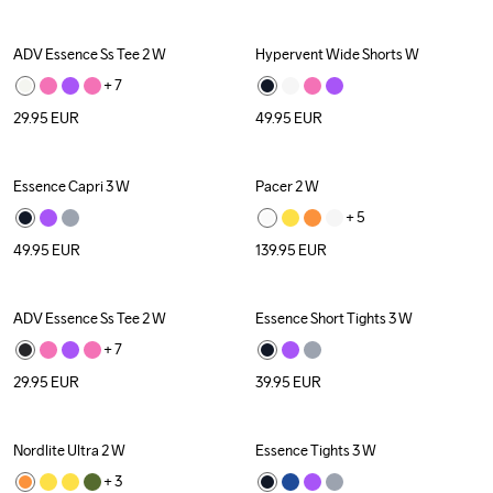
ADV Essence Ss Tee 2 W
Hypervent Wide Shorts W
+ 
7
29.95
EUR
49.95
EUR
Essence Capri 3 W
Pacer 2 W
+ 
5
49.95
EUR
139.95
EUR
ADV Essence Ss Tee 2 W
Essence Short Tights 3 W
+ 
7
29.95
EUR
39.95
EUR
Nordlite Ultra 2 W
Essence Tights 3 W
+ 
3