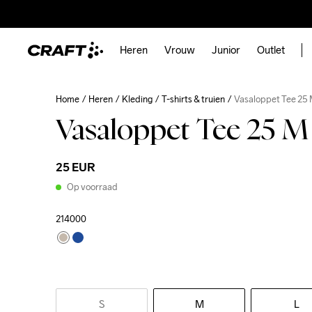
Heren
Vrouw
Junior
Outlet
Home
Heren
Kleding
T-shirts & truien
Vasaloppet Tee 25
Vasaloppet Tee 25 M
25 EUR
Op voorraad
214000
S
M
L