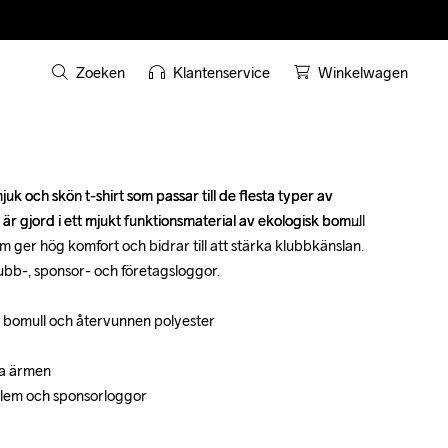
Zoeken
Klantenservice
Winkelwagen
k och skön t-shirt som passar till de flesta typer av 
k och skön t-shirt som passar till de flesta typer av 
 är gjord i ett mjukt funktionsmaterial av ekologisk bomull 
 är gjord i ett mjukt funktionsmaterial av ekologisk bomull 
 ger hög komfort och bidrar till att stärka klubbkänslan. 
 ger hög komfort och bidrar till att stärka klubbkänslan. 
ubb-, sponsor- och företagsloggor.

ubb-, sponsor- och företagsloggor.

k bomull och återvunnen polyester

k bomull och återvunnen polyester

a ärmen

a ärmen

lem och sponsorloggor

lem och sponsorloggor
