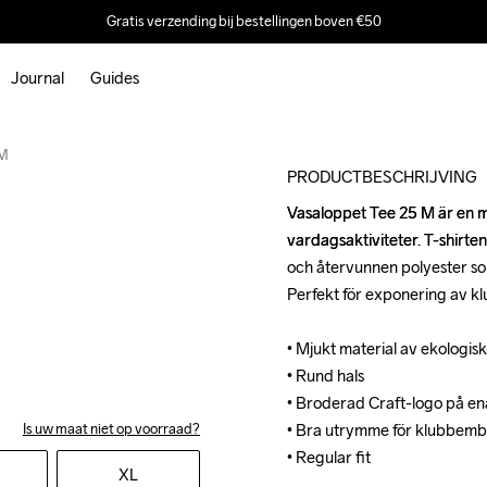
Gratis verzending bij bestellingen boven €50
Journal
Guides
 M
PRODUCTBESCHRIJVING
Vasaloppet Tee 25 M är en mju
Vasaloppet Tee 25 M är en mju
vardagsaktiviteter. T-shirten
vardagsaktiviteter. T-shirten
och återvunnen polyester som
och återvunnen polyester som
Perfekt för exponering av kl
Perfekt för exponering av kl
• Mjukt material av ekologis
• Mjukt material av ekologis
• Rund hals

• Rund hals

• Broderad Craft-logo på en
• Broderad Craft-logo på en
Is uw maat niet op voorraad?
• Bra utrymme för klubbemb
• Bra utrymme för klubbemb
• Regular fit
• Regular fit
XL