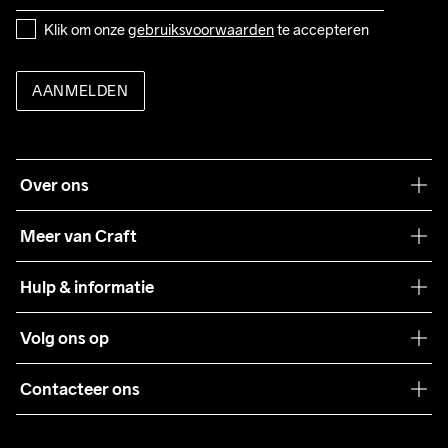
Klik om onze 
gebruiksvoorwaarden
 te accepteren
AANMELDEN
Over ons
Onze filosofie
Meer van Craft
Craft Care Guide
Hulp & informatie
Teamwear
Klantenservice
Volg ons op
Samenwerkingen
Algemene voorwaarden
Pers
Contacteer ons
Retour
Duurzaamheid
customercare@craftsportswear.com
Shipping