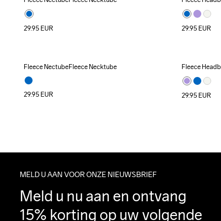
29.95
EUR
29.95
EUR
Fleece NectubeFleece Necktube
Fleece Head
29.95
EUR
29.95
EUR
MELD U AAN VOOR ONZE NIEUWSBRIEF
Meld u nu aan en ontvang 
15% korting op uw volgende 