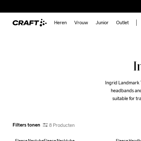
Heren
Vrouw
Junior
Outlet
I
Ingrid Landmark T
headbands and a
suitable for tr
Filters tonen
8
Producten
Fleece NectubeFleece Necktube
Fleece Head