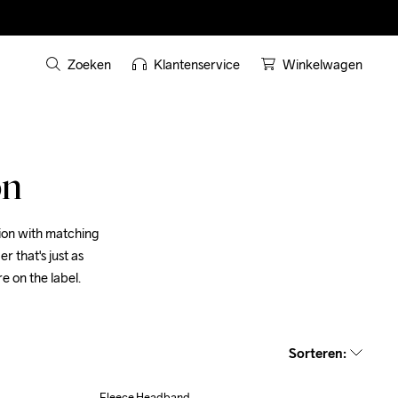
Zoeken
Klantenservice
Winkelwagen
on
ion with matching 
 that's just as 
re on the label.
Sorteren
:
Fleece Headband