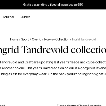
Gratis verzending bij bestellingen boven €50
Journal
Guides
Home
Sport
Overig
Norway Collection
Ingrid Tandrevold
ngrid Tandrevold collecti
andrevold and Craft are updating last year's fleece necktube collect
nother colour! This year's limited edition colour is a gorgeous lavender
aining as it is for everyday wear. On the back you'll find Ingrid's signatu
band
Fleece NectubeFleece Necktube