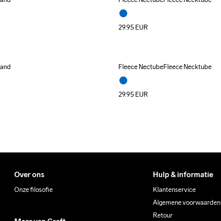
29.95
EUR
band
Fleece NectubeFleece Necktube
29.95
EUR
Over ons
Hulp & informatie
Onze filosofie
Klantenservice
Algemene voorwaarden
Retour