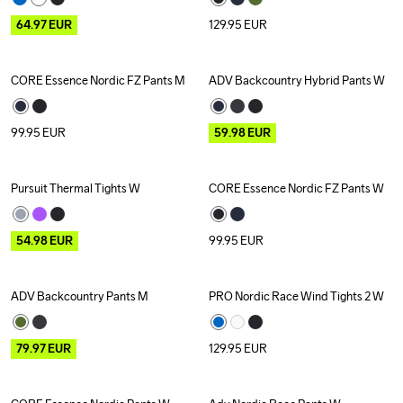
64.97
EUR
129.95
EUR
CORE Essence Nordic FZ Pants M
ADV Backcountry Hybrid Pants W
Outlet
99.95
EUR
59.98
EUR
Pursuit Thermal Tights W
CORE Essence Nordic FZ Pants W
Outlet
54.98
EUR
99.95
EUR
ADV Backcountry Pants M
PRO Nordic Race Wind Tights 2 W
Outlet
79.97
EUR
129.95
EUR