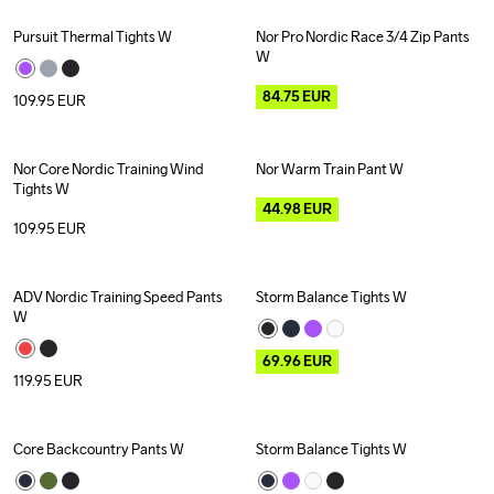
Pursuit Thermal Tights W
Nor Pro Nordic Race 3/4 Zip Pants 
Outlet
W
84.75
EUR
109.95
EUR
Nor Core Nordic Training Wind 
Nor Warm Train Pant W
Outlet
Tights W
44.98
EUR
109.95
EUR
ADV Nordic Training Speed Pants 
Storm Balance Tights W
Outlet
W
69.96
EUR
119.95
EUR
Core Backcountry Pants W
Storm Balance Tights W