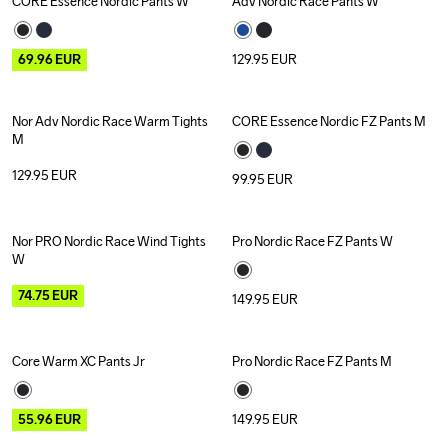
CORE Essence Nordic Pants W
Adv Nordic Race Pants W
Outlet
69.96
EUR
129.95
EUR
Nor Adv Nordic Race Warm Tights 
CORE Essence Nordic FZ Pants M
M
129.95
EUR
99.95
EUR
Nor PRO Nordic Race Wind Tights 
Pro Nordic Race FZ Pants W
Outlet
W
74.75
EUR
149.95
EUR
Core Warm XC Pants Jr
Pro Nordic Race FZ Pants M
Outlet
Recycled
55.96
EUR
149.95
EUR