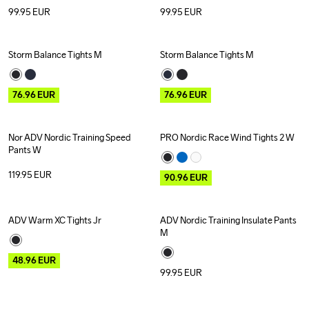
99.95
EUR
99.95
EUR
Storm Balance Tights M
Storm Balance Tights M
Outlet
Recycled
Outlet
Recycled
76.96
EUR
76.96
EUR
Nor ADV Nordic Training Speed 
PRO Nordic Race Wind Tights 2 W
Outlet
Pants W
119.95
EUR
90.96
EUR
ADV Warm XC Tights Jr
ADV Nordic Training Insulate Pants 
Outlet
Recycled
M
48.96
EUR
99.95
EUR