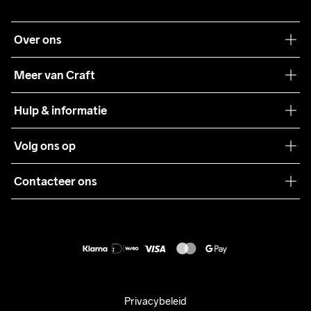
Over ons
Onze filosofie
Meer van Craft
Craft Care Guide
Hulp & informatie
Teamwear
Klantenservice
Volg ons op
Samenwerkingen
Algemene voorwaarden
Pers
Contacteer ons
Retour
Duurzaamheid
customercare@craftsportswear.com
Shipping
+46 (0) 33 722 32 10
FAQ
Accessibility statement
Aankoop herroepen
Privacybeleid