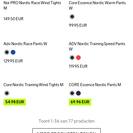
Nor PRO Nordic Race Wind Tights 
Core Essence Nordic Warm Pants 
Recycled
M
W
149.50
EUR
99.95
EUR
Adv Nordic Race Pants W
ADV Nordic Training Speed Pants 
W
129.95
EUR
119.95
EUR
Core Nordic Training Wind Tights M
CORE Essence Nordic Pants M
Outlet
Outlet
54.98
EUR
69.96
EUR
Toont 1-36 van 77 producten