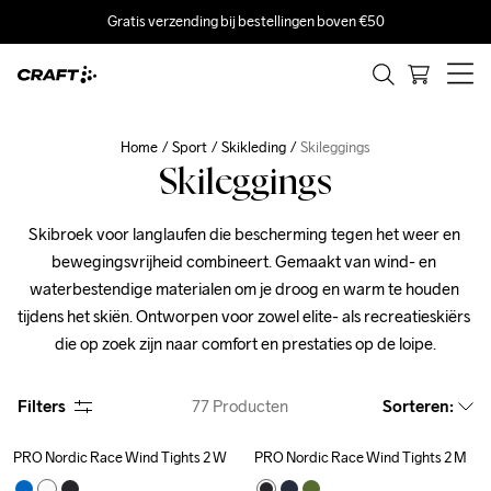
Gratis verzending bij bestellingen boven €50
Home
Sport
Skikleding
Skileggings
Skileggings
Skibroek voor langlaufen die bescherming tegen het weer en 
bewegingsvrijheid combineert. Gemaakt van wind- en 
waterbestendige materialen om je droog en warm te houden 
tijdens het skiën. Ontworpen voor zowel elite- als recreatieskiërs 
die op zoek zijn naar comfort en prestaties op de loipe.
Filters
77
Producten
Sorteren
:
PRO Nordic Race Wind Tights 2 W
PRO Nordic Race Wind Tights 2 M
Outlet