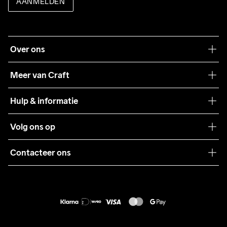
AANMELDEN
Over ons
Onze filosofie
Meer van Craft
Craft Care Guide
Hulp & informatie
Teamwear
Klantenservice
Volg ons op
Samenwerkingen
Algemene voorwaarden
Pers
Contacteer ons
Retour
Duurzaamheid
customercare@craftsportswear.com
Shipping
+46 (0) 33 722 32 10
FAQ
Accessibility statement