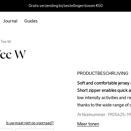
Gratis verzending bij bestellingen boven €50
Journal
Guides
Outlet
s Tee W
Tee W
PRODUCTBESCHRIJVING
Soft and comfortable jersey m
Soft and comfortable jersey m
Short zipper enables quick a
Short zipper enables quick a
low intensity activities and 
low intensity activities and 
thanks to the wide range of c
thanks to the wide range of c
Artikelnummer: 1905625-1
Artikelnummer: 1905625-1
Is uw maat niet op voorraad?
Meer tonen