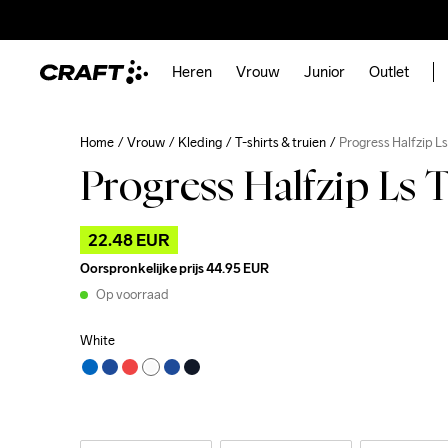
Heren
Vrouw
Junior
Outlet
Home
Vrouw
Kleding
T-shirts & truien
Progress Halfzip L
Progress Halfzip Ls 
22.48 EUR
Oorspronkelijke prijs
44.95 EUR
Op voorraad
White