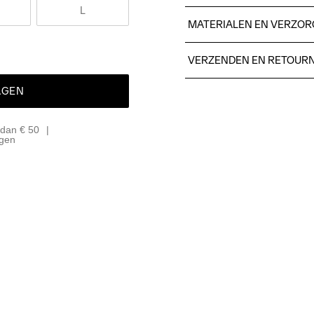
L
MATERIALEN EN VERZOR
100% polyester.
VERZENDEN EN RETOUR
Free delivery on orders ab
AGEN
For orders below we charg
We also offer express delive
 dan € 50
We ship with UPS that deliv
agen
Make sure to choose an add