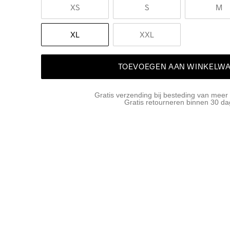
XS
S
M
XL
XXL
TOEVOEGEN AAN WINKELW
Gratis verzending bij besteding van meer
Gratis retourneren binnen 30 d