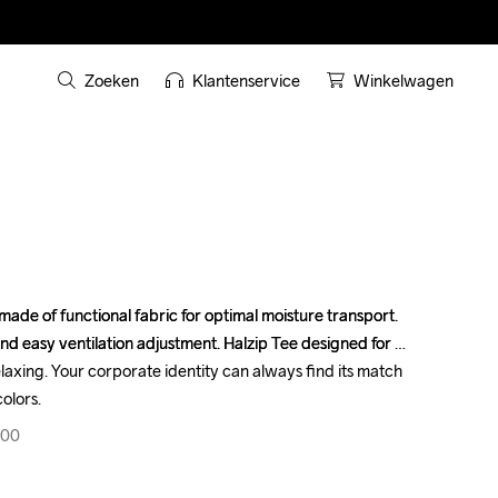
Zoeken
Klantenservice
Winkelwagen
ade of functional fabric for optimal moisture transport. 
ade of functional fabric for optimal moisture transport. 
nd easy ventilation adjustment. Halzip Tee designed for 
nd easy ventilation adjustment. Halzip Tee designed for 
relaxing. Your corporate identity can always find its match 
relaxing. Your corporate identity can always find its match 
olors.
olors.
900
900