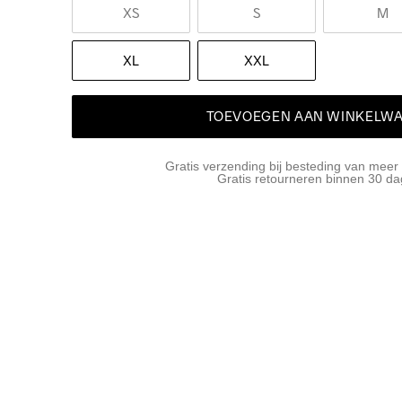
XS
S
M
XL
XXL
TOEVOEGEN AAN WINKELW
Gratis verzending bij besteding van meer
Gratis retourneren binnen 30 d