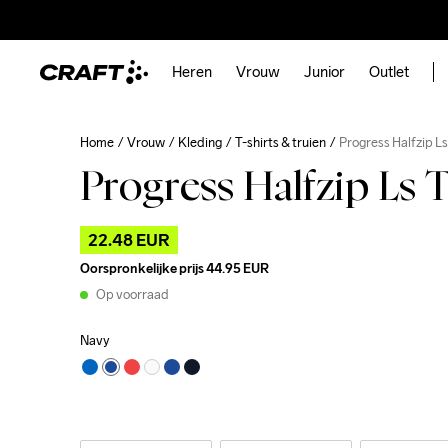
Heren
Vrouw
Junior
Outlet
Home
Vrouw
Kleding
T-shirts & truien
Progress Halfzip L
Progress Halfzip Ls 
22.48 EUR
Oorspronkelijke prijs
44.95 EUR
Op voorraad
Navy