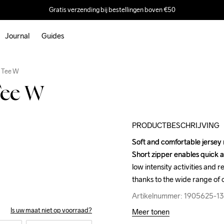
Gratis verzending bij bestellingen boven €50
Journal
Guides
Outlet
s Tee W
Tee W
PRODUCTBESCHRIJVING
Soft and comfortable jersey m
Soft and comfortable jersey m
Short zipper enables quick a
Short zipper enables quick a
low intensity activities and 
low intensity activities and 
thanks to the wide range of c
thanks to the wide range of c
Artikelnummer: 1905625-1
Artikelnummer: 1905625-1
Is uw maat niet op voorraad?
Meer tonen