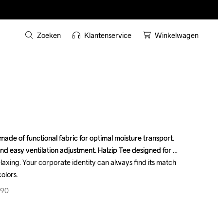
Zoeken
Klantenservice
Winkelwagen
ade of functional fabric for optimal moisture transport. 
ade of functional fabric for optimal moisture transport. 
nd easy ventilation adjustment. Halzip Tee designed for 
nd easy ventilation adjustment. Halzip Tee designed for 
relaxing. Your corporate identity can always find its match 
relaxing. Your corporate identity can always find its match 
olors.
olors.
390
390