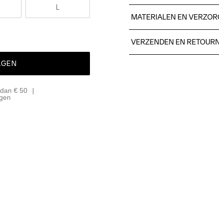
L
MATERIALEN EN VERZOR
100% polyester.
VERZENDEN EN RETOUR
Free delivery on orders ab
AGEN
For orders below we charg
We also offer express delive
 dan € 50
We ship with UPS that deliv
agen
Make sure to choose an add