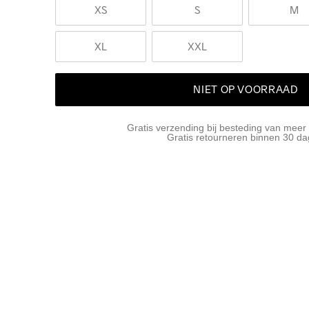
XS
S
M
XL
XXL
NIET OP VOORRAAD
Gratis verzending bij besteding van meer
Gratis retourneren binnen 30 d