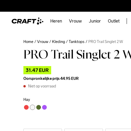
Heren
Vrouw
Junior
Outlet
Home
Vrouw
Kleding
Tanktops
PRO Trail Singlet 2 W
PRO Trail Singlet 2 
31.47 EUR
Oorspronkelijke prijs
44.95 EUR
Niet op voorraad
Hay