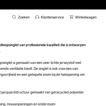
Zoeken
Klantenservice
Winkelwagen
rdloopsinglet van professionele kwaliteit die is ontworpen 
rdloopsinglet van professionele kwaliteit die is ontworpen 
inglet is gemaakt van een zeer lichte jerseystof met 
inglet is gemaakt van een zeer lichte jerseystof met 
ende ventilatie biedt. De singlet is ook voorzien van 
ende ventilatie biedt. De singlet is ook voorzien van 
ngsvrijheid en een getapete zoom bij de halsopening om 
ngsvrijheid en een getapete zoom bij de halsopening om 
et jacquardstructuur gemaakt van gerecycled polyester 
et jacquardstructuur gemaakt van gerecycled polyester 
ening, mouwopeningen en onderzoom

ening, mouwopeningen en onderzoom
