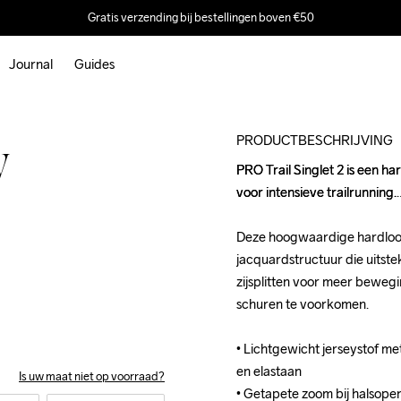
Gratis verzending bij bestellingen boven €50
Journal
Guides
Outlet
PRODUCTBESCHRIJVING
W
PRO Trail Singlet 2 is een ha
PRO Trail Singlet 2 is een ha
voor intensieve trailrunning.

voor intensieve trailrunning.

Deze hoogwaardige hardloops
Deze hoogwaardige hardloops
jacquardstructuur die uitstek
jacquardstructuur die uitstek
zijsplitten voor meer bewegi
zijsplitten voor meer bewegi
schuren te voorkomen. 

schuren te voorkomen. 

• Lichtgewicht jerseystof m
• Lichtgewicht jerseystof m
en elastaan 

en elastaan 

Is uw maat niet op voorraad?
• Getapete zoom bij halsop
• Getapete zoom bij halsop