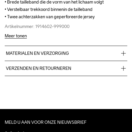
• Brede tailleband die de vorm van het lichaam volgt 

• Brede tailleband die de vorm van het lichaam volgt 

• Verstelbaar trekkoord binnenin de tailleband

• Verstelbaar trekkoord binnenin de tailleband

• Twee achterzakken van geperforeerde jersey
• Twee achterzakken van geperforeerde jersey
Artikelnummer: 1914602-999000
Artikelnummer: 1914602-999000
Meer tonen
MATERIALEN EN VERZORGING
Body

VERZENDEN EN RETOURNEREN
74% Polyamide-Recycled

26% Elastane
Free delivery on orders above €50.
For orders below we charge €5.
We also offer express delivery.
We ship with UPS that delivers during daytime.
Do Not Bleach
Do Not Dry 
Ironing Low 
Machine Wash 
Tumble Low 
Make sure to choose an address where you receive the 
Clean
Temp
40 Gentle
Temp
package.
MELD U AAN VOOR ONZE NIEUWSBRIEF