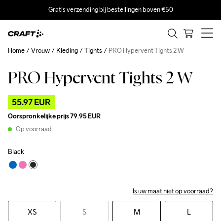
Gratis verzending bij bestellingen boven €50
Home
Vrouw
Kleding
Tights
PRO Hypervent Tights 2 W
PRO Hypervent Tights 2 W
Outlet
55.97 EUR
Oorspronkelijke prijs
79.95 EUR
Op voorraad
Black
Is uw maat niet op voorraad?
XS
S
M
L