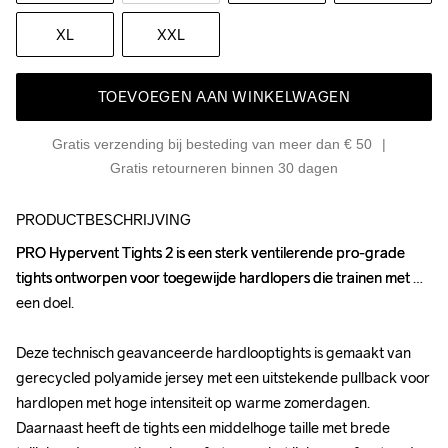
XL
XXL
TOEVOEGEN AAN WINKELWAGEN
Gratis verzending bij besteding van meer dan € 50
Gratis retourneren binnen 30 dagen
PRODUCTBESCHRIJVING
PRO Hypervent Tights 2 is een sterk ventilerende pro-grade 
PRO Hypervent Tights 2 is een sterk ventilerende pro-grade 
tights ontworpen voor toegewijde hardlopers die trainen met 
tights ontworpen voor toegewijde hardlopers die trainen met 
een doel.

een doel.

Deze technisch geavanceerde hardlooptights is gemaakt van 
Deze technisch geavanceerde hardlooptights is gemaakt van 
gerecycled polyamide jersey met een uitstekende pullback voor 
gerecycled polyamide jersey met een uitstekende pullback voor 
hardlopen met hoge intensiteit op warme zomerdagen. 
hardlopen met hoge intensiteit op warme zomerdagen. 
Daarnaast heeft de tights een middelhoge taille met brede 
Daarnaast heeft de tights een middelhoge taille met brede 