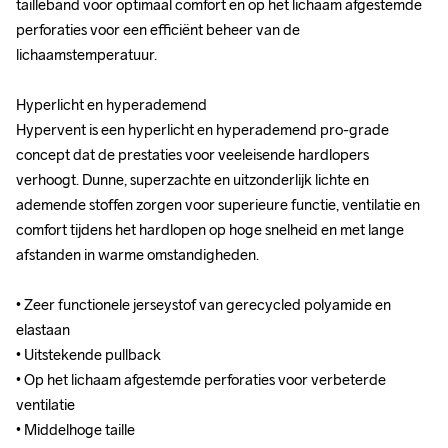
tailleband voor optimaal comfort en op het lichaam afgestemde 
tailleband voor optimaal comfort en op het lichaam afgestemde 
perforaties voor een efficiënt beheer van de 
perforaties voor een efficiënt beheer van de 
lichaamstemperatuur.

lichaamstemperatuur.

Hyperlicht en hyperademend 

Hyperlicht en hyperademend 

Hypervent is een hyperlicht en hyperademend pro-grade 
Hypervent is een hyperlicht en hyperademend pro-grade 
concept dat de prestaties voor veeleisende hardlopers 
concept dat de prestaties voor veeleisende hardlopers 
verhoogt. Dunne, superzachte en uitzonderlijk lichte en 
verhoogt. Dunne, superzachte en uitzonderlijk lichte en 
ademende stoffen zorgen voor superieure functie, ventilatie en 
ademende stoffen zorgen voor superieure functie, ventilatie en 
comfort tijdens het hardlopen op hoge snelheid en met lange 
comfort tijdens het hardlopen op hoge snelheid en met lange 
afstanden in warme omstandigheden.

afstanden in warme omstandigheden.

• Zeer functionele jerseystof van gerecycled polyamide en 
• Zeer functionele jerseystof van gerecycled polyamide en 
elastaan

elastaan

• Uitstekende pullback

• Uitstekende pullback

• Op het lichaam afgestemde perforaties voor verbeterde 
• Op het lichaam afgestemde perforaties voor verbeterde 
ventilatie

ventilatie

• Middelhoge taille

• Middelhoge taille
