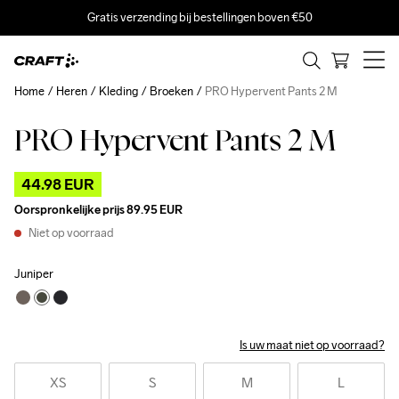
Gratis verzending bij bestellingen boven €50
Home
Heren
Kleding
Broeken
PRO Hypervent Pants 2 M
PRO Hypervent Pants 2 M
Outlet
44.98 EUR
Oorspronkelijke prijs
89.95 EUR
Niet op voorraad
Juniper
Is uw maat niet op voorraad?
XS
S
M
L