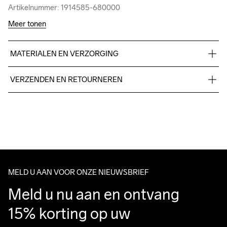
Artikelnummer: 1914585-680000
Artikelnummer: 1914585-680000
Meer tonen
MATERIALEN EN VERZORGING
Body

VERZENDEN EN RETOURNEREN
74% Polyamide-Recycled

26% Elastane
Free delivery on orders above €50.
For orders below we charge €5.
We also offer express delivery.
We ship with UPS that delivers during daytime.
Do Not Bleach
Do Not Dry 
Ironing Low 
Machine Wash 
Tumble Low 
Make sure to choose an address where you receive the 
Clean
Temp
40 Gentle
Temp
package.
MELD U AAN VOOR ONZE NIEUWSBRIEF
Meld u nu aan en ontvang 
15% korting op uw 