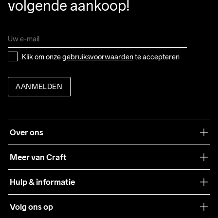
volgende aankoop!
Klik om onze 
gebruiksvoorwaarden
 te accepteren
AANMELDEN
Over ons
Onze filosofie
Meer van Craft
Craft Care Guide
Hulp & informatie
Teamwear
Klantenservice
Volg ons op
Samenwerkingen
Algemene voorwaarden