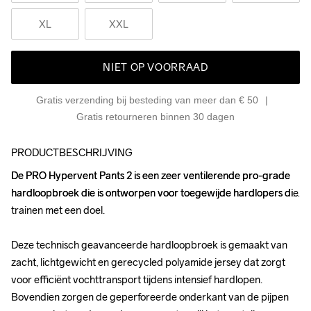
XL
XXL
NIET OP VOORRAAD
Gratis verzending bij besteding van meer dan € 50
Gratis retourneren binnen 30 dagen
PRODUCTBESCHRIJVING
De PRO Hypervent Pants 2 is een zeer ventilerende pro-grade 
De PRO Hypervent Pants 2 is een zeer ventilerende pro-grade 
hardloopbroek die is ontworpen voor toegewijde hardlopers die 
hardloopbroek die is ontworpen voor toegewijde hardlopers die 
trainen met een doel.

trainen met een doel.

Deze technisch geavanceerde hardloopbroek is gemaakt van 
Deze technisch geavanceerde hardloopbroek is gemaakt van 
zacht, lichtgewicht en gerecycled polyamide jersey dat zorgt 
zacht, lichtgewicht en gerecycled polyamide jersey dat zorgt 
voor efficiënt vochttransport tijdens intensief hardlopen. 
voor efficiënt vochttransport tijdens intensief hardlopen. 
Bovendien zorgen de geperforeerde onderkant van de pijpen 
Bovendien zorgen de geperforeerde onderkant van de pijpen 