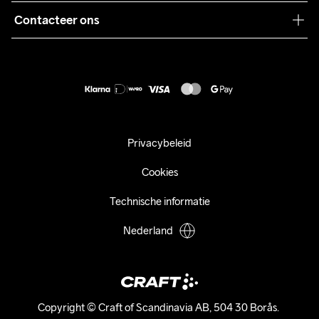
Pers
Contacteer ons
Retour
Duurzaamheid
customercare@craftsportswear.com
Shipping
+46 (0) 33 722 32 10
FAQ
Accessibility statement
Aankoop herroepen
Privacybeleid
Cookies
Technische informatie
Nederland
Copyright © Craft of Scandinavia AB, 504 30 Borås. 
