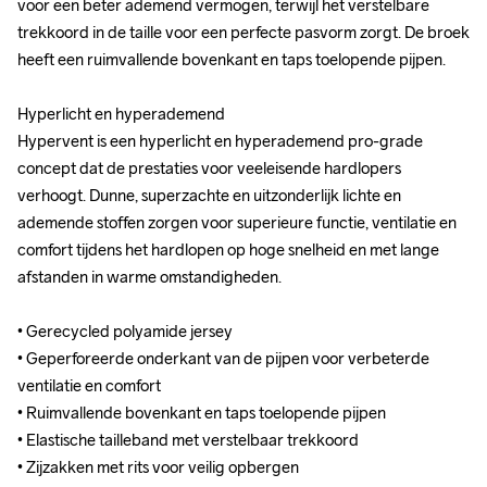
voor een beter ademend vermogen, terwijl het verstelbare 
voor een beter ademend vermogen, terwijl het verstelbare 
trekkoord in de taille voor een perfecte pasvorm zorgt. De broek 
trekkoord in de taille voor een perfecte pasvorm zorgt. De broek 
heeft een ruimvallende bovenkant en taps toelopende pijpen.

heeft een ruimvallende bovenkant en taps toelopende pijpen.

Hyperlicht en hyperademend 

Hyperlicht en hyperademend 

Hypervent is een hyperlicht en hyperademend pro-grade 
Hypervent is een hyperlicht en hyperademend pro-grade 
concept dat de prestaties voor veeleisende hardlopers 
concept dat de prestaties voor veeleisende hardlopers 
verhoogt. Dunne, superzachte en uitzonderlijk lichte en 
verhoogt. Dunne, superzachte en uitzonderlijk lichte en 
ademende stoffen zorgen voor superieure functie, ventilatie en 
ademende stoffen zorgen voor superieure functie, ventilatie en 
comfort tijdens het hardlopen op hoge snelheid en met lange 
comfort tijdens het hardlopen op hoge snelheid en met lange 
afstanden in warme omstandigheden.

afstanden in warme omstandigheden.

• Gerecycled polyamide jersey

• Gerecycled polyamide jersey

• Geperforeerde onderkant van de pijpen voor verbeterde 
• Geperforeerde onderkant van de pijpen voor verbeterde 
ventilatie en comfort

ventilatie en comfort

• Ruimvallende bovenkant en taps toelopende pijpen

• Ruimvallende bovenkant en taps toelopende pijpen

• Elastische tailleband met verstelbaar trekkoord 

• Elastische tailleband met verstelbaar trekkoord 

• Zijzakken met rits voor veilig opbergen
• Zijzakken met rits voor veilig opbergen