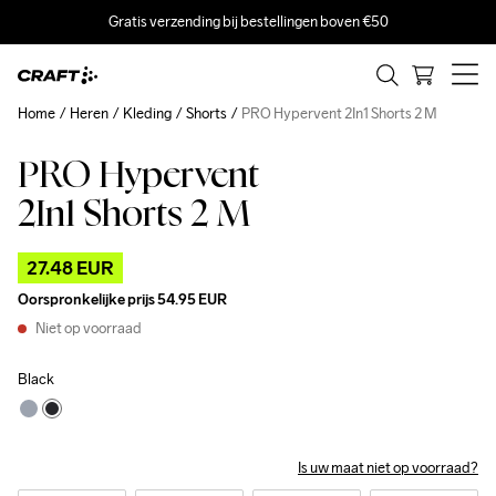
Gratis verzending bij bestellingen boven €50
Home
Heren
Kleding
Shorts
PRO Hypervent 2In1 Shorts 2 M
PRO Hypervent
Outlet
2In1 Shorts 2 M
27.48 EUR
Oorspronkelijke prijs
54.95 EUR
Niet op voorraad
Black
Is uw maat niet op voorraad?