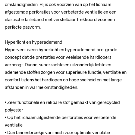
omstandigheden. Hij is ook voorzien van op het lichaam 
omstandigheden. Hij is ook voorzien van op het lichaam 
afgestemde perforaties voor verbeterde ventilatie en een 
afgestemde perforaties voor verbeterde ventilatie en een 
elastische tailleband met verstelbaar trekkoord voor een 
elastische tailleband met verstelbaar trekkoord voor een 
perfecte pasvorm.

perfecte pasvorm.

Hyperlicht en hyperademend 

Hyperlicht en hyperademend 

Hypervent is een hyperlicht en hyperademend pro-grade 
Hypervent is een hyperlicht en hyperademend pro-grade 
concept dat de prestaties voor veeleisende hardlopers 
concept dat de prestaties voor veeleisende hardlopers 
verhoogt. Dunne, superzachte en uitzonderlijk lichte en 
verhoogt. Dunne, superzachte en uitzonderlijk lichte en 
ademende stoffen zorgen voor superieure functie, ventilatie en 
ademende stoffen zorgen voor superieure functie, ventilatie en 
comfort tijdens het hardlopen op hoge snelheid en met lange 
comfort tijdens het hardlopen op hoge snelheid en met lange 
afstanden in warme omstandigheden.

afstanden in warme omstandigheden.

• Zeer functionele en rekbare stof gemaakt van gerecycled 
• Zeer functionele en rekbare stof gemaakt van gerecycled 
polyester

polyester

• Op het lichaam afgestemde perforaties voor verbeterde 
• Op het lichaam afgestemde perforaties voor verbeterde 
ventilatie

ventilatie

• Dun binnenbroekje van mesh voor optimale ventilatie

• Dun binnenbroekje van mesh voor optimale ventilatie
