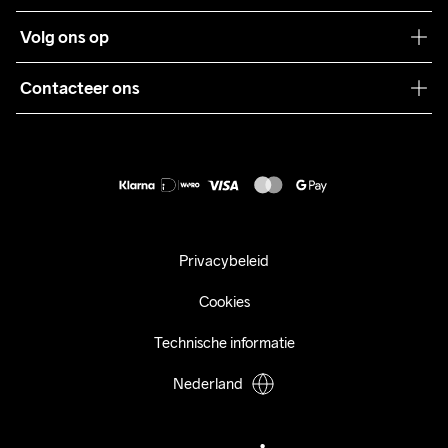
Teamwear
Klantenservice
Volg ons op
Samenwerkingen
Algemene voorwaarden
Pers
Contacteer ons
Retour
Duurzaamheid
customercare@craftsportswear.com
Shipping
+46 (0) 33 722 32 10
FAQ
Accessibility statement
Aankoop herroepen
Privacybeleid
Cookies
Technische informatie
Nederland