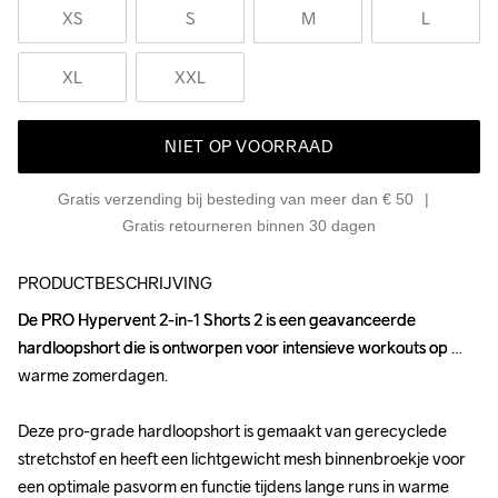
XS
S
M
L
XL
XXL
NIET OP VOORRAAD
Gratis verzending bij besteding van meer dan € 50
Gratis retourneren binnen 30 dagen
PRODUCTBESCHRIJVING
De PRO Hypervent 2-in-1 Shorts 2 is een geavanceerde 
De PRO Hypervent 2-in-1 Shorts 2 is een geavanceerde 
hardloopshort die is ontworpen voor intensieve workouts op 
hardloopshort die is ontworpen voor intensieve workouts op 
warme zomerdagen.  

warme zomerdagen.  

Deze pro-grade hardloopshort is gemaakt van gerecyclede 
Deze pro-grade hardloopshort is gemaakt van gerecyclede 
stretchstof en heeft een lichtgewicht mesh binnenbroekje voor 
stretchstof en heeft een lichtgewicht mesh binnenbroekje voor 
een optimale pasvorm en functie tijdens lange runs in warme 
een optimale pasvorm en functie tijdens lange runs in warme 