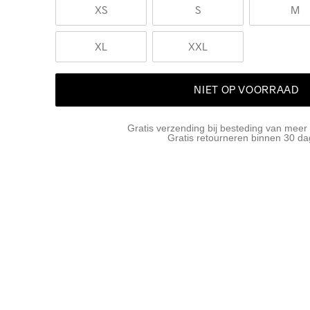
XS
S
M
XL
XXL
NIET OP VOORRAAD
Gratis verzending bij besteding van meer
Gratis retourneren binnen 30 d