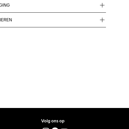
GING
NEREN
ove €50.
e €5.
ry.
ers during daytime.
ress where you receive the package.
 Iron
Do Not Tumble
Wassen in de 
machine op 40 
graden.
Volg ons op