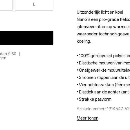
L
Uitzonderlijk licht en koel

Uitzonderlijk licht en koel

Nano is een pro-grade fietsc
Nano is een pro-grade fietsc
intensieve ritten op warme z
intensieve ritten op warme z
waaronder technisch geavanc
waaronder technisch geavanc
koeling.

koeling.

 dan € 50
• 100% gerecycled polyester
• 100% gerecycled polyester
agen
• Elastische mouwen van m
• Elastische mouwen van m
• Onafgewerkte mouwuitein
• Onafgewerkte mouwuitein
• Siliconen stippen aan de 
• Siliconen stippen aan de 
• Vier achterzakken (één met 
• Vier achterzakken (één met 
• Elastiek aan de achterkant
• Elastiek aan de achterkant
• Strakke pasvorm
• Strakke pasvorm
Artikelnummer: 1914547-6
Artikelnummer: 1914547-6
Meer tonen