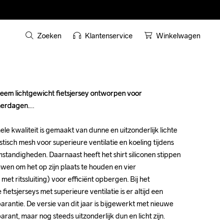
Zoeken
Klantenservice
Winkelwagen
eem lichtgewicht fietsjersey ontworpen voor 
eem lichtgewicht fietsjersey ontworpen voor 
erdagen.

erdagen.

ele kwaliteit is gemaakt van dunne en uitzonderlijk lichte 
ele kwaliteit is gemaakt van dunne en uitzonderlijk lichte 
stisch mesh voor superieure ventilatie en koeling tijdens 
stisch mesh voor superieure ventilatie en koeling tijdens 
standigheden. Daarnaast heeft het shirt siliconen stippen 
standigheden. Daarnaast heeft het shirt siliconen stippen 
en om het op zijn plaats te houden en vier 
en om het op zijn plaats te houden en vier 
t ritssluiting) voor efficiënt opbergen. Bij het 
t ritssluiting) voor efficiënt opbergen. Bij het 
etsjerseys met superieure ventilatie is er altijd een 
etsjerseys met superieure ventilatie is er altijd een 
arantie. De versie van dit jaar is bijgewerkt met nieuwe 
arantie. De versie van dit jaar is bijgewerkt met nieuwe 
rant, maar nog steeds uitzonderlijk dun en licht zijn.

rant, maar nog steeds uitzonderlijk dun en licht zijn.
