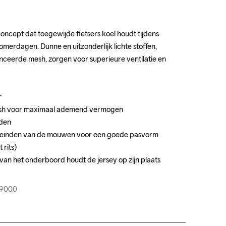
oncept dat toegewijde fietsers koel houdt tijdens 
oncept dat toegewijde fietsers koel houdt tijdens 
omerdagen. Dunne en uitzonderlijk lichte stoffen, 
omerdagen. Dunne en uitzonderlijk lichte stoffen, 
eerde mesh, zorgen voor superieure ventilatie en 
eerde mesh, zorgen voor superieure ventilatie en 




esh voor maximaal ademend vermogen

esh voor maximaal ademend vermogen

den

den

uiteinden van de mouwen voor een goede pasvorm

uiteinden van de mouwen voor een goede pasvorm

rits)

rits)

 van het onderboord houdt de jersey op zijn plaats

 van het onderboord houdt de jersey op zijn plaats

29000
29000