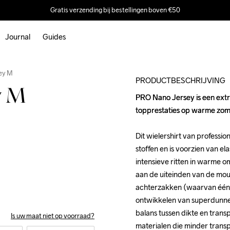
Gratis verzending bij bestellingen boven €50
Journal
Guides
Outlet
sey M
PRODUCTBESCHRIJVING
y M
PRO Nano Jersey is een extr
PRO Nano Jersey is een extr
topprestaties op warme zom
topprestaties op warme zom
Dit wielershirt van profession
Dit wielershirt van profession
stoffen en is voorzien van ela
stoffen en is voorzien van ela
intensieve ritten in warme om
intensieve ritten in warme om
aan de uiteinden van de mouw
aan de uiteinden van de mouw
achterzakken (waarvan één me
achterzakken (waarvan één me
ontwikkelen van superdunne fi
ontwikkelen van superdunne fi
balans tussen dikte en transp
balans tussen dikte en transp
Is uw maat niet op voorraad?
materialen die minder transpa
materialen die minder transpa