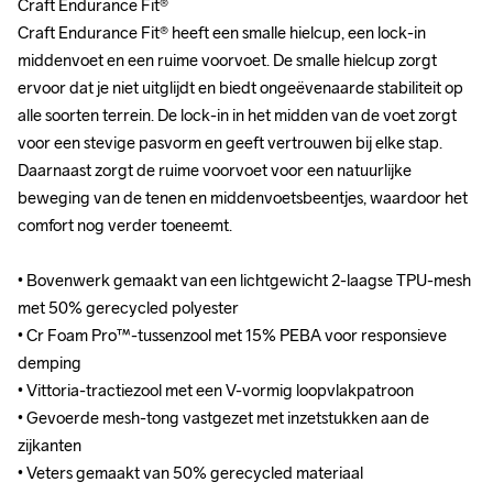
Craft Endurance Fit®

Craft Endurance Fit®

Craft Endurance Fit® heeft een smalle hielcup, een lock-in 
Craft Endurance Fit® heeft een smalle hielcup, een lock-in 
middenvoet en een ruime voorvoet. De smalle hielcup zorgt 
middenvoet en een ruime voorvoet. De smalle hielcup zorgt 
ervoor dat je niet uitglijdt en biedt ongeëvenaarde stabiliteit op 
ervoor dat je niet uitglijdt en biedt ongeëvenaarde stabiliteit op 
alle soorten terrein. De lock-in in het midden van de voet zorgt 
alle soorten terrein. De lock-in in het midden van de voet zorgt 
voor een stevige pasvorm en geeft vertrouwen bij elke stap. 
voor een stevige pasvorm en geeft vertrouwen bij elke stap. 
Daarnaast zorgt de ruime voorvoet voor een natuurlijke 
Daarnaast zorgt de ruime voorvoet voor een natuurlijke 
beweging van de tenen en middenvoetsbeentjes, waardoor het 
beweging van de tenen en middenvoetsbeentjes, waardoor het 
comfort nog verder toeneemt.

comfort nog verder toeneemt.

• Bovenwerk gemaakt van een lichtgewicht 2-laagse TPU-mesh 
• Bovenwerk gemaakt van een lichtgewicht 2-laagse TPU-mesh 
met 50% gerecycled polyester

met 50% gerecycled polyester

• Cr Foam Pro™-tussenzool met 15% PEBA voor responsieve 
• Cr Foam Pro™-tussenzool met 15% PEBA voor responsieve 
demping

demping

• Vittoria-tractiezool met een V-vormig loopvlakpatroon

• Vittoria-tractiezool met een V-vormig loopvlakpatroon

• Gevoerde mesh-tong vastgezet met inzetstukken aan de 
• Gevoerde mesh-tong vastgezet met inzetstukken aan de 
zijkanten

zijkanten

• Veters gemaakt van 50% gerecycled materiaal

• Veters gemaakt van 50% gerecycled materiaal
