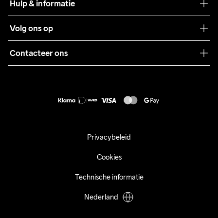
Hulp & informatie
Teamwear
Klantenservice
Volg ons op
Samenwerkingen
Algemene voorwaarden
Pers
Contacteer ons
Retour
Duurzaamheid
customercare@craftsportswear.com
Shipping
+46 (0) 33 722 32 10
FAQ
Accessibility statement
Aankoop herroepen
Privacybeleid
Cookies
Technische informatie
Nederland