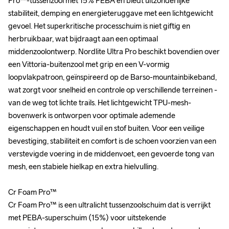
Pro™-tussenzool met 15% PEBA en biedt uitzonderlijke 
Pro™-tussenzool met 15% PEBA en biedt uitzonderlijke 
stabiliteit, demping en energieteruggave met een lichtgewicht 
stabiliteit, demping en energieteruggave met een lichtgewicht 
gevoel. Het superkritische processchuim is niet giftig en 
gevoel. Het superkritische processchuim is niet giftig en 
herbruikbaar, wat bijdraagt aan een optimaal 
herbruikbaar, wat bijdraagt aan een optimaal 
middenzoolontwerp. Nordlite Ultra Pro beschikt bovendien over 
middenzoolontwerp. Nordlite Ultra Pro beschikt bovendien over 
een Vittoria-buitenzool met grip en een V-vormig 
een Vittoria-buitenzool met grip en een V-vormig 
loopvlakpatroon, geïnspireerd op de Barso-mountainbikeband, 
loopvlakpatroon, geïnspireerd op de Barso-mountainbikeband, 
wat zorgt voor snelheid en controle op verschillende terreinen - 
wat zorgt voor snelheid en controle op verschillende terreinen - 
van de weg tot lichte trails. Het lichtgewicht TPU-mesh-
van de weg tot lichte trails. Het lichtgewicht TPU-mesh-
bovenwerk is ontworpen voor optimale ademende 
bovenwerk is ontworpen voor optimale ademende 
eigenschappen en houdt vuil en stof buiten. Voor een veilige 
eigenschappen en houdt vuil en stof buiten. Voor een veilige 
bevestiging, stabiliteit en comfort is de schoen voorzien van een 
bevestiging, stabiliteit en comfort is de schoen voorzien van een 
verstevigde voering in de middenvoet, een gevoerde tong van 
verstevigde voering in de middenvoet, een gevoerde tong van 
mesh, een stabiele hielkap en extra hielvulling.

mesh, een stabiele hielkap en extra hielvulling.

Cr Foam Pro™

Cr Foam Pro™

Cr Foam Pro™ is een ultralicht tussenzoolschuim dat is verrijkt 
Cr Foam Pro™ is een ultralicht tussenzoolschuim dat is verrijkt 
met PEBA-superschuim (15%) voor uitstekende 
met PEBA-superschuim (15%) voor uitstekende 