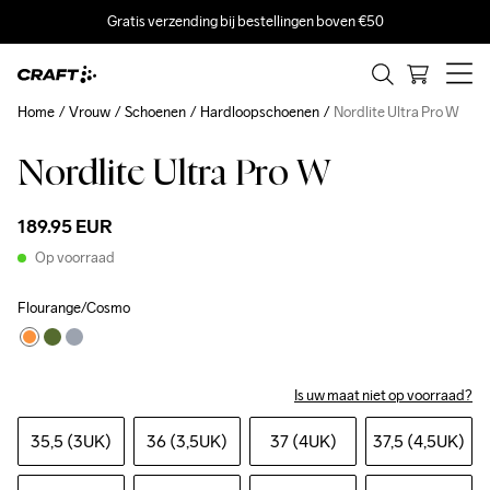
Gratis verzending bij bestellingen boven €50
Home
Vrouw
Schoenen
Hardloopschoenen
Nordlite Ultra Pro W
Nordlite Ultra Pro W
189.95 EUR
Op voorraad
Flourange/Cosmo
Is uw maat niet op voorraad?
35,5 (3UK)
36 (3,5UK)
37 (4UK)
37,5 (4,5UK)