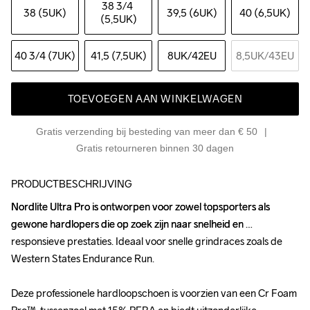
38 3
/4 
38 (5UK)
39,5 (6UK)
40 (6,5UK)
(5,5UK)
40 3
/4 (7UK)
41,5 (7,5UK)
8UK
/42EU
8,5UK
/43EU
TOEVOEGEN AAN WINKELWAGEN
Gratis verzending bij besteding van meer dan € 50
Gratis retourneren binnen 30 dagen
PRODUCTBESCHRIJVING
Nordlite Ultra Pro is ontworpen voor zowel topsporters als 
Nordlite Ultra Pro is ontworpen voor zowel topsporters als 
gewone hardlopers die op zoek zijn naar snelheid en 
gewone hardlopers die op zoek zijn naar snelheid en 
responsieve prestaties. Ideaal voor snelle grindraces zoals de 
responsieve prestaties. Ideaal voor snelle grindraces zoals de 
Western States Endurance Run.

Western States Endurance Run.

Deze professionele hardloopschoen is voorzien van een Cr Foam 
Deze professionele hardloopschoen is voorzien van een Cr Foam 