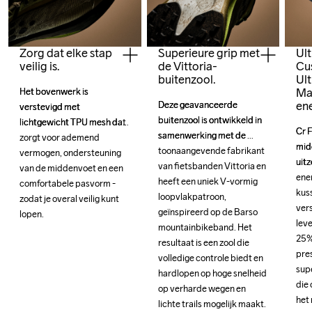
Zorg dat elke stap
Superieure grip met
Ult
veilig is.
de Vittoria-
Cu
buitenzool.
Ult
Ma
Het bovenwerk is 
Het bovenwerk is 
en
Deze geavanceerde 
Deze geavanceerde 
verstevigd met 
verstevigd met 
buitenzool is ontwikkeld in 
buitenzool is ontwikkeld in 
lichtgewicht TPU mesh dat 
lichtgewicht TPU mesh dat 
Cr 
Cr 
samenwerking met de 
samenwerking met de 
zorgt voor ademend 
zorgt voor ademend 
mid
mid
toonaangevende fabrikant 
toonaangevende fabrikant 
vermogen, ondersteuning 
vermogen, ondersteuning 
uitz
uitz
van fietsbanden Vittoria en 
van fietsbanden Vittoria en 
van de middenvoet en een 
van de middenvoet en een 
ene
ene
heeft een uniek V-vormig 
heeft een uniek V-vormig 
comfortabele pasvorm - 
comfortabele pasvorm - 
kus
kus
loopvlakpatroon, 
loopvlakpatroon, 
zodat je overal veilig kunt 
zodat je overal veilig kunt 
vers
vers
geïnspireerd op de Barso 
geïnspireerd op de Barso 
lopen.
lopen.
leve
leve
mountainbikeband. Het 
mountainbikeband. Het 
25%
25%
resultaat is een zool die 
resultaat is een zool die 
pres
pres
volledige controle biedt en 
volledige controle biedt en 
supe
supe
hardlopen op hoge snelheid 
hardlopen op hoge snelheid 
die 
die 
op verharde wegen en 
op verharde wegen en 
het 
het 
lichte trails mogelijk maakt.
lichte trails mogelijk maakt.