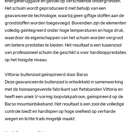
energieteruggave en gevoel op verschillende ondergronden. 
energieteruggave en gevoel op verschillende ondergronden. 
Het schuim wordt geproduceerd met behulp van een 
Het schuim wordt geproduceerd met behulp van een 
geavanceerde technologie, waarbij geen giftige stoffen aan de 
geavanceerde technologie, waarbij geen giftige stoffen aan de 
grondstoffen worden toegevoegd. Bovendien zijn de elementen 
grondstoffen worden toegevoegd. Bovendien zijn de elementen 
volledig geïntegreerd onder hoge temperaturen en hoge druk, 
volledig geïntegreerd onder hoge temperaturen en hoge druk, 
waardoor de eigenschappen van het schuim worden vergroot 
waardoor de eigenschappen van het schuim worden vergroot 
om betere prestaties te bieden. Het resultaat is een tussenzool 
om betere prestaties te bieden. Het resultaat is een tussenzool 
van professioneel schuim die geschikt is voor hardloopprestaties 
van professioneel schuim die geschikt is voor hardloopprestaties 
op het hoogste niveau.

op het hoogste niveau.

Vittoria-buitenzool geïnspireerd door Barso 

Vittoria-buitenzool geïnspireerd door Barso 

Deze geavanceerde buitenzool is ontwikkeld in samenwerking 
Deze geavanceerde buitenzool is ontwikkeld in samenwerking 
met de toonaangevende fabrikant van fietsbanden Vittoria en 
met de toonaangevende fabrikant van fietsbanden Vittoria en 
heeft een uniek V-vormig loopvlakpatroon, geïnspireerd op de 
heeft een uniek V-vormig loopvlakpatroon, geïnspireerd op de 
Barso mountainbikeband. Het resultaat is een zool die volledige 
Barso mountainbikeband. Het resultaat is een zool die volledige 
controle biedt en hardlopen op hoge snelheid op verharde 
controle biedt en hardlopen op hoge snelheid op verharde 
wegen en lichte trails mogelijk maakt.

wegen en lichte trails mogelijk maakt.
