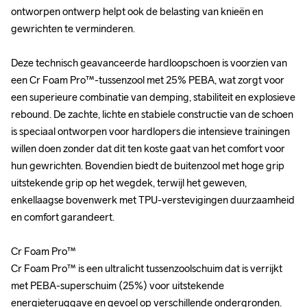
ontworpen ontwerp helpt ook de belasting van knieën en 
ontworpen ontwerp helpt ook de belasting van knieën en 
gewrichten te verminderen.

gewrichten te verminderen.

Deze technisch geavanceerde hardloopschoen is voorzien van 
Deze technisch geavanceerde hardloopschoen is voorzien van 
een Cr Foam Pro™-tussenzool met 25% PEBA, wat zorgt voor 
een Cr Foam Pro™-tussenzool met 25% PEBA, wat zorgt voor 
een superieure combinatie van demping, stabiliteit en explosieve 
een superieure combinatie van demping, stabiliteit en explosieve 
rebound. De zachte, lichte en stabiele constructie van de schoen 
rebound. De zachte, lichte en stabiele constructie van de schoen 
is speciaal ontworpen voor hardlopers die intensieve trainingen 
is speciaal ontworpen voor hardlopers die intensieve trainingen 
willen doen zonder dat dit ten koste gaat van het comfort voor 
willen doen zonder dat dit ten koste gaat van het comfort voor 
hun gewrichten. Bovendien biedt de buitenzool met hoge grip 
hun gewrichten. Bovendien biedt de buitenzool met hoge grip 
uitstekende grip op het wegdek, terwijl het geweven, 
uitstekende grip op het wegdek, terwijl het geweven, 
enkellaagse bovenwerk met TPU-verstevigingen duurzaamheid 
enkellaagse bovenwerk met TPU-verstevigingen duurzaamheid 
en comfort garandeert.

en comfort garandeert.

Cr Foam Pro™

Cr Foam Pro™

Cr Foam Pro™ is een ultralicht tussenzoolschuim dat is verrijkt 
Cr Foam Pro™ is een ultralicht tussenzoolschuim dat is verrijkt 
met PEBA-superschuim (25%) voor uitstekende 
met PEBA-superschuim (25%) voor uitstekende 
energieteruggave en gevoel op verschillende ondergronden. 
energieteruggave en gevoel op verschillende ondergronden. 