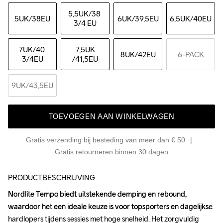
5,5UK
/38 
5UK
/38EU
6UK
/39,5EU
6,5UK
/40EU
3/4 EU
7UK
/40 
7,5UK
8UK
/42EU
6-PACK
3/4EU
/41,5EU
9UK
/43,5EU
TOEVOEGEN AAN WINKELWAGEN
Gratis verzending bij besteding van meer dan € 50
Gratis retourneren binnen 30 dagen
PRODUCTBESCHRIJVING
Nordlite Tempo biedt uitstekende demping en rebound, 
Nordlite Tempo biedt uitstekende demping en rebound, 
waardoor het een ideale keuze is voor topsporters en dagelijkse 
waardoor het een ideale keuze is voor topsporters en dagelijkse 
hardlopers tijdens sessies met hoge snelheid. Het zorgvuldig 
hardlopers tijdens sessies met hoge snelheid. Het zorgvuldig 