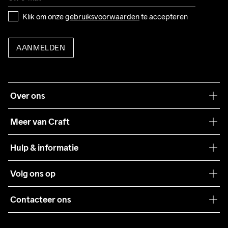
Klik om onze 
gebruiksvoorwaarden
 te accepteren
AANMELDEN
Over ons
Onze filosofie
Meer van Craft
Craft Care Guide
Hulp & informatie
Teamwear
Klantenservice
Volg ons op
Samenwerkingen
Algemene voorwaarden
Pers
Contacteer ons
Retour
Duurzaamheid
customercare@craftsportswear.com
Shipping