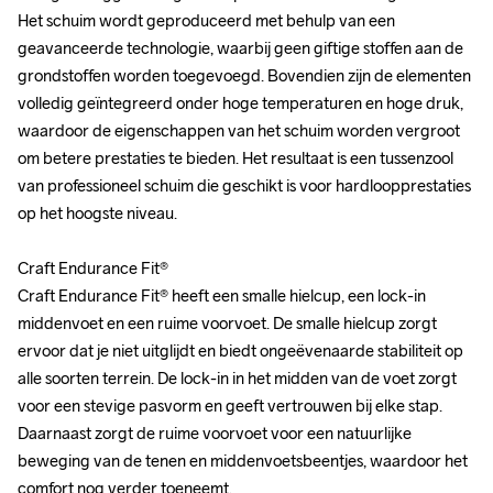
Het schuim wordt geproduceerd met behulp van een 
Het schuim wordt geproduceerd met behulp van een 
geavanceerde technologie, waarbij geen giftige stoffen aan de 
geavanceerde technologie, waarbij geen giftige stoffen aan de 
grondstoffen worden toegevoegd. Bovendien zijn de elementen 
grondstoffen worden toegevoegd. Bovendien zijn de elementen 
volledig geïntegreerd onder hoge temperaturen en hoge druk, 
volledig geïntegreerd onder hoge temperaturen en hoge druk, 
waardoor de eigenschappen van het schuim worden vergroot 
waardoor de eigenschappen van het schuim worden vergroot 
om betere prestaties te bieden. Het resultaat is een tussenzool 
om betere prestaties te bieden. Het resultaat is een tussenzool 
van professioneel schuim die geschikt is voor hardloopprestaties 
van professioneel schuim die geschikt is voor hardloopprestaties 
op het hoogste niveau.

op het hoogste niveau.

Craft Endurance Fit®

Craft Endurance Fit®

Craft Endurance Fit® heeft een smalle hielcup, een lock-in 
Craft Endurance Fit® heeft een smalle hielcup, een lock-in 
middenvoet en een ruime voorvoet. De smalle hielcup zorgt 
middenvoet en een ruime voorvoet. De smalle hielcup zorgt 
ervoor dat je niet uitglijdt en biedt ongeëvenaarde stabiliteit op 
ervoor dat je niet uitglijdt en biedt ongeëvenaarde stabiliteit op 
alle soorten terrein. De lock-in in het midden van de voet zorgt 
alle soorten terrein. De lock-in in het midden van de voet zorgt 
voor een stevige pasvorm en geeft vertrouwen bij elke stap. 
voor een stevige pasvorm en geeft vertrouwen bij elke stap. 
Daarnaast zorgt de ruime voorvoet voor een natuurlijke 
Daarnaast zorgt de ruime voorvoet voor een natuurlijke 
beweging van de tenen en middenvoetsbeentjes, waardoor het 
beweging van de tenen en middenvoetsbeentjes, waardoor het 
comfort nog verder toeneemt.

comfort nog verder toeneemt.
