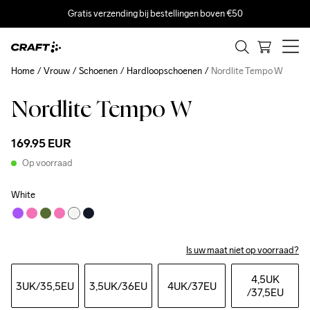
Gratis verzending bij bestellingen boven €50
Home
Vrouw
Schoenen
Hardloopschoenen
Nordlite Tempo W
Nordlite Tempo W
169.95 EUR
Op voorraad
White
Is uw maat niet op voorraad?
4,5UK
3UK
/35,5EU
3,5UK
/36EU
4UK
/37EU
/37,5EU