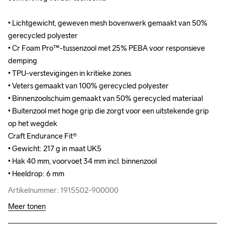
• Lichtgewicht, geweven mesh bovenwerk gemaakt van 50% 
• Lichtgewicht, geweven mesh bovenwerk gemaakt van 50% 
gerecycled polyester 

gerecycled polyester 

• Cr Foam Pro™-tussenzool met 25% PEBA voor responsieve 
• Cr Foam Pro™-tussenzool met 25% PEBA voor responsieve 
demping

demping

• TPU-verstevigingen in kritieke zones

• TPU-verstevigingen in kritieke zones

• Veters gemaakt van 100% gerecycled polyester

• Veters gemaakt van 100% gerecycled polyester

• Binnenzoolschuim gemaakt van 50% gerecycled materiaal

• Binnenzoolschuim gemaakt van 50% gerecycled materiaal

• Buitenzool met hoge grip die zorgt voor een uitstekende grip 
• Buitenzool met hoge grip die zorgt voor een uitstekende grip 
op het wegdek

op het wegdek

Craft Endurance Fit® 

Craft Endurance Fit® 

• Gewicht: 217 g in maat UK5

• Gewicht: 217 g in maat UK5

• Hak 40 mm, voorvoet 34 mm incl. binnenzool

• Hak 40 mm, voorvoet 34 mm incl. binnenzool

• Heeldrop: 6 mm
• Heeldrop: 6 mm
Artikelnummer: 1915502-900000
Artikelnummer: 1915502-900000
Meer tonen