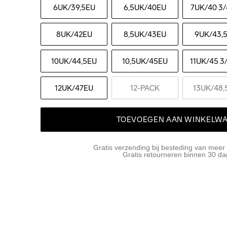
6UK
/39,5EU
6,5UK
/40EU
7UK
/40 3/
8UK
/42EU
8,5UK
/43EU
9UK
/43,
10UK
/44,5EU
10,5UK
/45EU
11UK
/45 3
12UK
/47EU
12-PACK
13UK
/48,
TOEVOEGEN AAN WINKELW
Gratis verzending bij besteding van meer
Gratis retourneren binnen 30 d