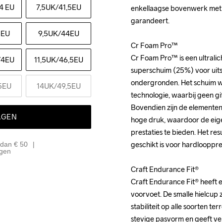
4 EU
7,5UK
/41,5EU
enkellaagse bovenwerk met 
enkellaagse bovenwerk met 
garandeert.

garandeert.

5EU
9,5UK
/44EU
Cr Foam Pro™

Cr Foam Pro™

Cr Foam Pro™ is een ultralic
Cr Foam Pro™ is een ultralic
/4EU
11,5UK
/46,5EU
superschuim (25%) voor uits
superschuim (25%) voor uits
ondergronden. Het schuim 
ondergronden. Het schuim 
5EU
14UK
/49,5EU
technologie, waarbij geen g
technologie, waarbij geen g
Bovendien zijn de elementen
Bovendien zijn de elementen
AGEN
hoge druk, waardoor de eig
hoge druk, waardoor de eig
prestaties te bieden. Het res
prestaties te bieden. Het res
geschikt is voor hardlooppres
geschikt is voor hardlooppres
 dan € 50
agen
Craft Endurance Fit®

Craft Endurance Fit®

Craft Endurance Fit® heeft e
Craft Endurance Fit® heeft e
voorvoet. De smalle hielcup z
voorvoet. De smalle hielcup z
stabiliteit op alle soorten te
stabiliteit op alle soorten te
stevige pasvorm en geeft ver
stevige pasvorm en geeft ver