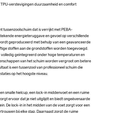
TPU-verstevigingen duurzaamheid en comfort 
TPU-verstevigingen duurzaamheid en comfort 
ht tussenzoolschuim dat is verrijkt met PEBA-
ht tussenzoolschuim dat is verrijkt met PEBA-
tekende energieteruggave en gevoel op verschillende 
tekende energieteruggave en gevoel op verschillende 
wordt geproduceerd met behulp van een geavanceerde 
wordt geproduceerd met behulp van een geavanceerde 
iftige stoffen aan de grondstoffen worden toegevoegd. 
iftige stoffen aan de grondstoffen worden toegevoegd. 
 volledig geïntegreerd onder hoge temperaturen en 
 volledig geïntegreerd onder hoge temperaturen en 
enschappen van het schuim worden vergroot om betere 
enschappen van het schuim worden vergroot om betere 
ultaat is een tussenzool van professioneel schuim die 
ultaat is een tussenzool van professioneel schuim die 
taties op het hoogste niveau.

taties op het hoogste niveau.

en smalle hielcup, een lock-in middenvoet en een ruime 
en smalle hielcup, een lock-in middenvoet en een ruime 
orgt ervoor dat je niet uitglijdt en biedt ongeëvenaarde 
orgt ervoor dat je niet uitglijdt en biedt ongeëvenaarde 
rrein. De lock-in in het midden van de voet zorgt voor een 
rrein. De lock-in in het midden van de voet zorgt voor een 
trouwen bij elke stap. Daarnaast zorgt de ruime 
trouwen bij elke stap. Daarnaast zorgt de ruime 