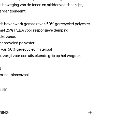
ke beweging van de tenen en middenvoetsbeentjes, 
ke beweging van de tenen en middenvoetsbeentjes, 
erder toeneemt.

erder toeneemt.

sh bovenwerk gemaakt van 50% gerecycled polyester 

sh bovenwerk gemaakt van 50% gerecycled polyester 

 met 25% PEBA voor responsieve demping

 met 25% PEBA voor responsieve demping

eke zones

eke zones

erecycled polyester

erecycled polyester

 van 50% gerecycled materiaal

 van 50% gerecycled materiaal

ie zorgt voor een uitstekende grip op het wegdek

ie zorgt voor een uitstekende grip op het wegdek





 incl. binnenzool

 incl. binnenzool

25851
25851
GING