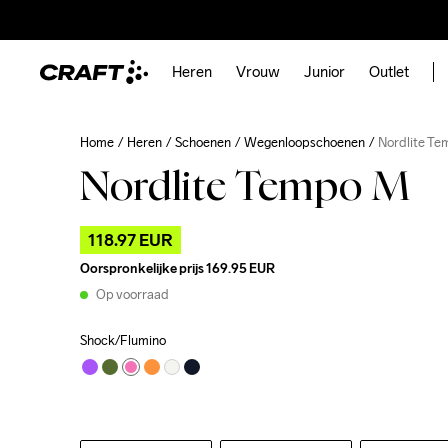
Heren
Vrouw
Junior
Outlet
Home
Heren
Schoenen
Wegenloopschoenen
Nordlite T
Nordlite Tempo M
118.97 EUR
Oorspronkelijke prijs
169.95 EUR
Op voorraad
Shock/Flumino