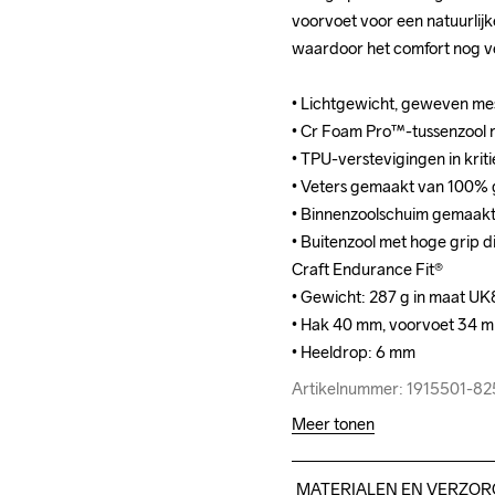
voorvoet voor een natuurlij
voorvoet voor een natuurlij
waardoor het comfort nog v
waardoor het comfort nog v
• Lichtgewicht, geweven me
• Lichtgewicht, geweven me
• Cr Foam Pro™-tussenzool
• Cr Foam Pro™-tussenzool
• TPU-verstevigingen in kriti
• TPU-verstevigingen in kriti
• Veters gemaakt van 100% g
• Veters gemaakt van 100% g
• Binnenzoolschuim gemaakt
• Binnenzoolschuim gemaakt
• Buitenzool met hoge grip d
• Buitenzool met hoge grip d
Craft Endurance Fit® 

Craft Endurance Fit® 

• Gewicht: 287 g in maat UK8
• Gewicht: 287 g in maat UK8
• Hak 40 mm, voorvoet 34 mm
• Hak 40 mm, voorvoet 34 mm
• Heeldrop: 6 mm
• Heeldrop: 6 mm
Artikelnummer: 1915501-8
Artikelnummer: 1915501-8
Meer tonen
MATERIALEN EN VERZOR