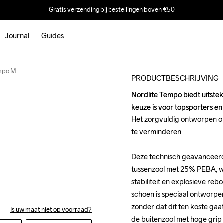
Gratis verzending bij bestellingen boven €50
Journal
Guides
Outlet
empo M
PRODUCTBESCHRIJVING
Nordlite Tempo biedt uitste
Nordlite Tempo biedt uitste
keuze is voor topsporters en 
keuze is voor topsporters en 
Het zorgvuldig ontworpen on
Het zorgvuldig ontworpen on
te verminderen.

te verminderen.

Deze technisch geavanceerd
Deze technisch geavanceerd
tussenzool met 25% PEBA, wa
tussenzool met 25% PEBA, wa
stabiliteit en explosieve rebo
stabiliteit en explosieve rebo
schoen is speciaal ontworpen
schoen is speciaal ontworpen
zonder dat dit ten koste gaa
zonder dat dit ten koste gaa
Is uw maat niet op voorraad?
de buitenzool met hoge grip 
de buitenzool met hoge grip 