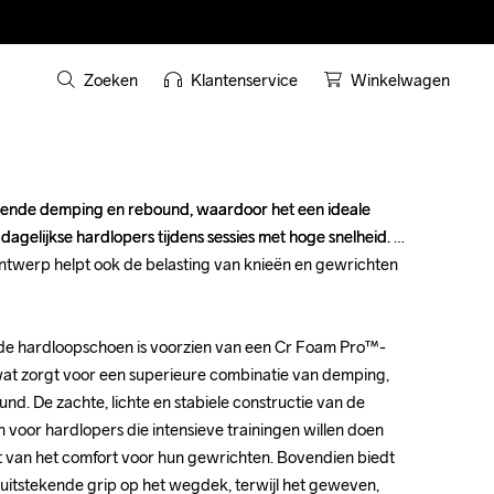
Zoeken
Klantenservice
Winkelwagen
kende demping en rebound, waardoor het een ideale 
kende demping en rebound, waardoor het een ideale 
dagelijkse hardlopers tijdens sessies met hoge snelheid. 
dagelijkse hardlopers tijdens sessies met hoge snelheid. 
twerp helpt ook de belasting van knieën en gewrichten 
twerp helpt ook de belasting van knieën en gewrichten 
e hardloopschoen is voorzien van een Cr Foam Pro™-
e hardloopschoen is voorzien van een Cr Foam Pro™-
t zorgt voor een superieure combinatie van demping, 
t zorgt voor een superieure combinatie van demping, 
und. De zachte, lichte en stabiele constructie van de 
und. De zachte, lichte en stabiele constructie van de 
 voor hardlopers die intensieve trainingen willen doen 
 voor hardlopers die intensieve trainingen willen doen 
t van het comfort voor hun gewrichten. Bovendien biedt 
t van het comfort voor hun gewrichten. Bovendien biedt 
uitstekende grip op het wegdek, terwijl het geweven, 
uitstekende grip op het wegdek, terwijl het geweven, 