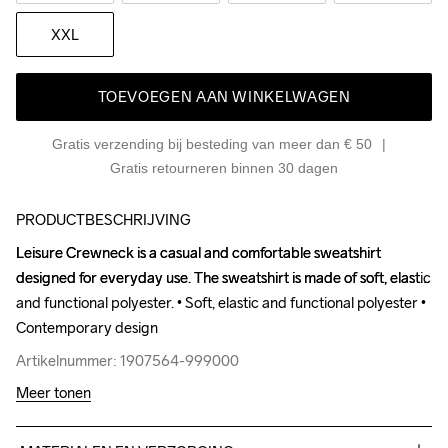
XXL
TOEVOEGEN AAN WINKELWAGEN
Gratis verzending bij besteding van meer dan € 50
Gratis retourneren binnen 30 dagen
PRODUCTBESCHRIJVING
Leisure Crewneck is a casual and comfortable sweatshirt 
Leisure Crewneck is a casual and comfortable sweatshirt 
designed for everyday use. The sweatshirt is made of soft, elastic 
designed for everyday use. The sweatshirt is made of soft, elastic 
and functional polyester. • Soft, elastic and functional polyester • 
and functional polyester. • Soft, elastic and functional polyester • 
Contemporary design
Contemporary design
Artikelnummer: 1907564-999000
Artikelnummer: 1907564-999000
Meer tonen