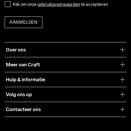
Klik om onze 
gebruiksvoorwaarden
 te accepteren
AANMELDEN
Over ons
Onze filosofie
Meer van Craft
Craft Care Guide
Hulp & informatie
Teamwear
Klantenservice
Volg ons op
Samenwerkingen
Algemene voorwaarden
Pers
Contacteer ons
Retour
Duurzaamheid
customercare@craftsportswear.com
Shipping
+46 (0) 33 722 32 10