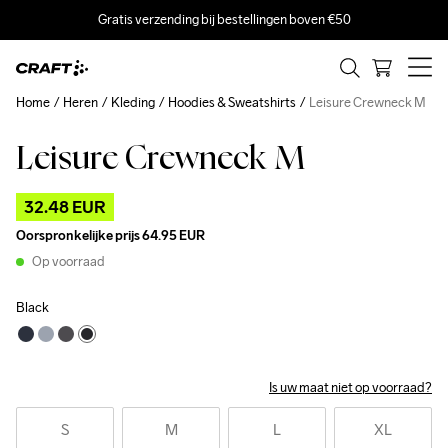
Gratis verzending bij bestellingen boven €50
Home
Heren
Kleding
Hoodies & Sweatshirts
Leisure Crewneck M
Leisure Crewneck M
Outlet
32.48 EUR
Oorspronkelijke prijs
64.95 EUR
Op voorraad
Black
Is uw maat niet op voorraad?
S
M
L
XL