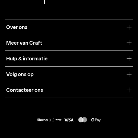
Over ons
Onze filosofie
Meer van Craft
Craft Care Guide
Hulp & informatie
Teamwear
Klantenservice
Volg ons op
Samenwerkingen
Algemene voorwaarden
Pers
Contacteer ons
Retour
Duurzaamheid
customercare@craftsportswear.com
Shipping
+46 (0) 33 722 32 10
FAQ
Accessibility statement