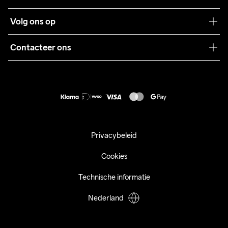
Teamwear
Klantenservice
Volg ons op
Samenwerkingen
Algemene voorwaarden
Pers
Contacteer ons
Retour
Duurzaamheid
customercare@craftsportswear.com
Shipping
+46 (0) 33 722 32 10
FAQ
Accessibility statement
Aankoop herroepen
Privacybeleid
Cookies
Technische informatie
Nederland