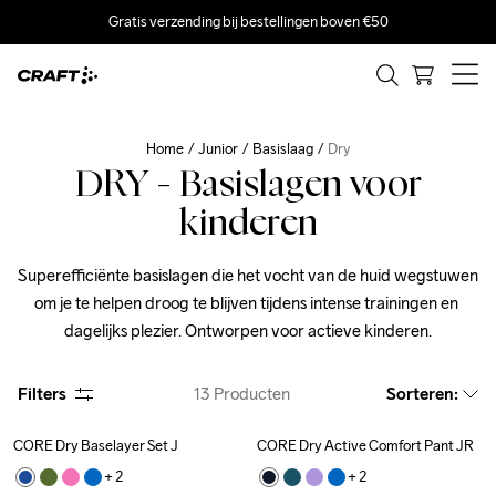
Gratis verzending bij bestellingen boven €50
Home
Junior
Basislaag
Dry
DRY - Basislagen voor
kinderen
Superefficiënte basislagen die het vocht van de huid wegstuwen 
om je te helpen droog te blijven tijdens intense trainingen en 
dagelijks plezier. Ontworpen voor actieve kinderen.
Filters
13
Producten
Sorteren
:
CORE Dry Baselayer Set J
CORE Dry Active Comfort Pant JR
Outlet
+ 
2
+ 
2