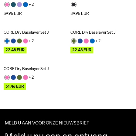
+ 
2
39.95
EUR
89.95
EUR
CORE Dry Baselayer Set J
CORE Dry Baselayer Set J
Outlet
Outlet
+ 
2
+ 
2
22.48
EUR
22.48
EUR
CORE Dry Baselayer Set J
Outlet
+ 
2
31.46
EUR
MELD U AAN VOOR ONZE NIEUWSBRIEF