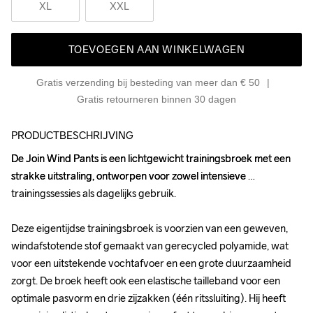
XL
XXL
TOEVOEGEN AAN WINKELWAGEN
Gratis verzending bij besteding van meer dan € 50
Gratis retourneren binnen 30 dagen
PRODUCTBESCHRIJVING
De Join Wind Pants is een lichtgewicht trainingsbroek met een 
De Join Wind Pants is een lichtgewicht trainingsbroek met een 
strakke uitstraling, ontworpen voor zowel intensieve 
strakke uitstraling, ontworpen voor zowel intensieve 
trainingssessies als dagelijks gebruik.

trainingssessies als dagelijks gebruik.

Deze eigentijdse trainingsbroek is voorzien van een geweven, 
Deze eigentijdse trainingsbroek is voorzien van een geweven, 
windafstotende stof gemaakt van gerecycled polyamide, wat 
windafstotende stof gemaakt van gerecycled polyamide, wat 
voor een uitstekende vochtafvoer en een grote duurzaamheid 
voor een uitstekende vochtafvoer en een grote duurzaamheid 
zorgt. De broek heeft ook een elastische tailleband voor een 
zorgt. De broek heeft ook een elastische tailleband voor een 
optimale pasvorm en drie zijzakken (één ritssluiting). Hij heeft 
optimale pasvorm en drie zijzakken (één ritssluiting). Hij heeft 