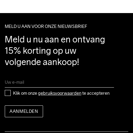
We ship with UPS that delivers during daytime.
graden.
Make sure to choose an address where you receive the 
package.
MELD U AAN VOOR ONZE NIEUWSBRIEF
Meld u nu aan en ontvang 
15% korting op uw 
volgende aankoop!
Klik om onze 
gebruiksvoorwaarden
 te accepteren
AANMELDEN