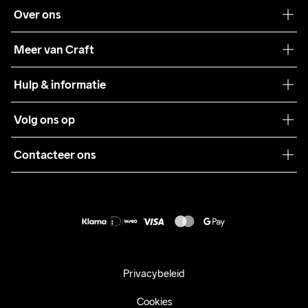
Over ons
Onze filosofie
Meer van Craft
Craft Care Guide
Hulp & informatie
Teamwear
Klantenservice
Volg ons op
Samenwerkingen
Algemene voorwaarden
Pers
Contacteer ons
Retour
Duurzaamheid
customercare@craftsportswear.com
Shipping
+46 (0) 33 722 32 10
FAQ
Accessibility statement
Aankoop herroepen
Privacybeleid
Cookies