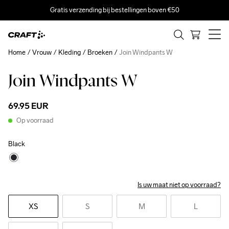
Gratis verzending bij bestellingen boven €50
Home
Vrouw
Kleding
Broeken
Join Windpants W
Join Windpants W
69.95 EUR
Op voorraad
Black
Is uw maat niet op voorraad?
XS
S
M
L