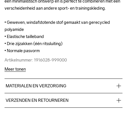
een minimalistisch ontwerp en is perfect te combineren met een 
een minimalistisch ontwerp en is perfect te combineren met een 
verscheidenheid aan andere sport- en trainingskleding.

verscheidenheid aan andere sport- en trainingskleding.

• Geweven, windafstotende stof gemaakt van gerecycled 
• Geweven, windafstotende stof gemaakt van gerecycled 
polyamide

polyamide

• Elastische tailleband

• Elastische tailleband

• Drie zijzakken (één ritssluiting)

• Drie zijzakken (één ritssluiting)

• Normale pasvorm
• Normale pasvorm
Artikelnummer: 1916028-999000
Artikelnummer: 1916028-999000
Meer tonen
MATERIALEN EN VERZORGING
100% Polyamide Recycled
VERZENDEN EN RETOURNEREN
Free delivery on orders above €50.
For orders below we charge €5.
Do Not Bleach
Do Not Dry 
Do Not Tumble
Ironing Low 
Wassen in de 
We also offer express delivery.
Clean
Temp
machine op 40 