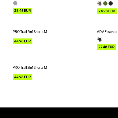
38.46
EUR
24.98
EUR
PRO Trail 2in1 Shorts M
ADV Essence P
Outlet
Outlet
44.98
EUR
27.48
EUR
PRO Trail 2in1 Shorts M
Outlet
44.98
EUR