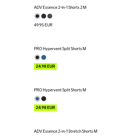
ADV Essence 2-In-1 Shorts 2 M
49.95
EUR
PRO Hypervent Split Shorts M
Outlet
24.98
EUR
PRO Hypervent Split Shorts M
Outlet
24.98
EUR
ADV Essence 2-in-1 Stretch Shorts M
Outlet