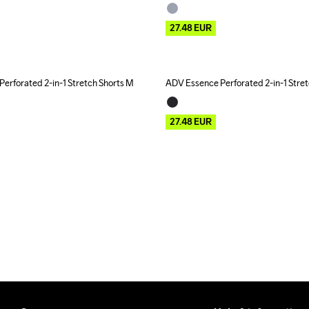
27.48
EUR
erforated 2-in-1 Stretch Shorts M
ADV Essence Perforated 2-in-1 Stre
Outlet
27.48
EUR