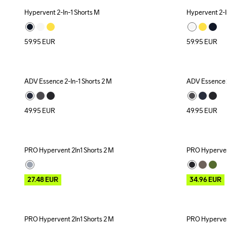
Hypervent 2-In-1 Shorts M
Hypervent 2-I
59.95
EUR
59.95
EUR
ADV Essence 2-In-1 Shorts 2 M
ADV Essence 2
49.95
EUR
49.95
EUR
PRO Hypervent 2In1 Shorts 2 M
PRO Hypervent
Outlet
Outlet
27.48
EUR
34.96
EUR
PRO Hypervent 2In1 Shorts 2 M
PRO Hypervent
Outlet
Outlet