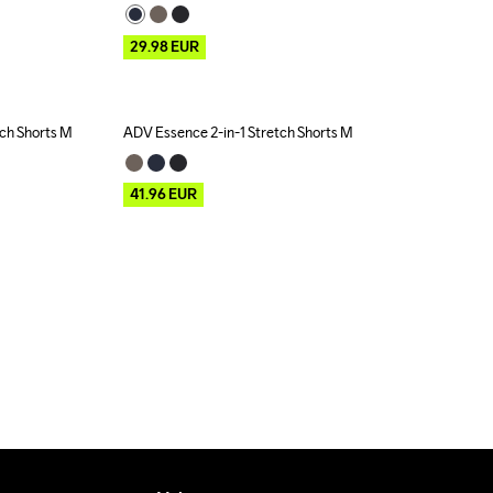
29.98
EUR
tch Shorts M
ADV Essence 2-in-1 Stretch Shorts M
Outlet
41.96
EUR