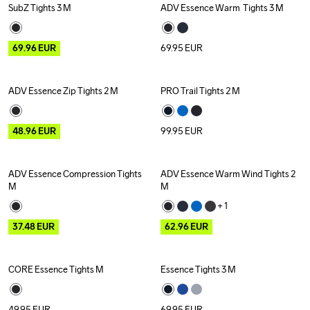
SubZ Tights 3 M
ADV Essence Warm  Tights 3 M
Outlet
69.96
EUR
69.95
EUR
ADV Essence Zip Tights 2 M
PRO Trail Tights 2 M
Outlet
48.96
EUR
99.95
EUR
ADV Essence Compression Tights 
ADV Essence Warm Wind Tights 2 
Outlet
Recycled
Outlet
M
M
+ 
1
37.48
EUR
62.96
EUR
CORE Essence Tights M
Essence Tights 3 M
49.95
EUR
69.95
EUR