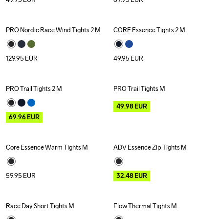
PRO Nordic Race Wind Tights 2 M
CORE Essence Tights 2 M
129.95
EUR
49.95
EUR
PRO Trail Tights 2 M
PRO Trail Tights M
Outlet
Outlet
49.98
EUR
69.96
EUR
Core Essence Warm Tights M
ADV Essence Zip Tights M
Outlet
59.95
EUR
32.48
EUR
Race Day Short Tights M
Flow Thermal Tights M
Outlet