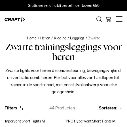
Gratis verzending bij bestellingen boven €50
Home
Heren
Kleding
Leggings
Zwarte
Zwarte trainingsleggings voor
heren
Zwarte tights voor heren die ondersteuning, bewegingsvrijheid 
en ventilatie combineren. Perfect voor alles van hardlopen tot 
trainen in de sportschool, met een stijlvol ontwerp voor elke 
gelegenheid.
Filters
44
Producten
Sorteren
:
Hypervent Short Tights M
PRO Hypervent Short Tights M
Outlet