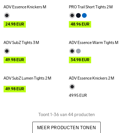
ADV Essence Knickers M
PRO Trail Short Tights 2 M
Outlet
Recycled
Outlet
24.98
EUR
48.96
EUR
ADV SubZ Tights 3 M
ADV Essence Warm Tights M
Outlet
Outlet
49.98
EUR
34.98
EUR
ADV SubZ Lumen Tights 2 M
ADV Essence Knickers 2 M
Outlet
49.98
EUR
49.95
EUR
Toont 1-36 van 44 producten
MEER PRODUCTEN TONEN