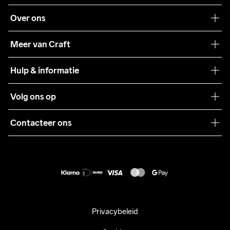
Over ons
Onze filosofie
Meer van Craft
Craft Care Guide
Hulp & informatie
Teamwear
Klantenservice
Volg ons op
Samenwerkingen
Algemene voorwaarden
Pers
Contacteer ons
Retour
Duurzaamheid
customercare@craftsportswear.com
Shipping
+46 (0) 33 722 32 10
FAQ
Accessibility statement
Aankoop herroepen
Privacybeleid