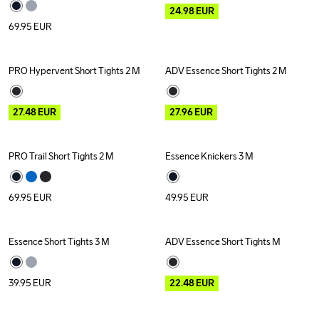
24.98
EUR
69.95
EUR
PRO Hypervent Short Tights 2 M
ADV Essence Short Tights 2 M
Outlet
Outlet
27.48
EUR
27.96
EUR
PRO Trail Short Tights 2 M
Essence Knickers 3 M
69.95
EUR
49.95
EUR
Essence Short Tights 3 M
ADV Essence Short Tights M
Outlet
Recycled
39.95
EUR
22.48
EUR