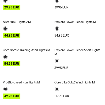
29.98
EUR
39.95
EUR
ADV SubZ Tights 2 M
Explore Power Fleece Tights M
Outlet
44.98
EUR
54.95
EUR
Core Nordic Training Wind Tights M
Explore Power Fleece Short Tights 
Outlet
M
54.98
EUR
39.95
EUR
Pro Bio-based Run Tights M
Core Bike SubZ Wind Tights M
Outlet
Recycled
49.98
EUR
119.95
EUR