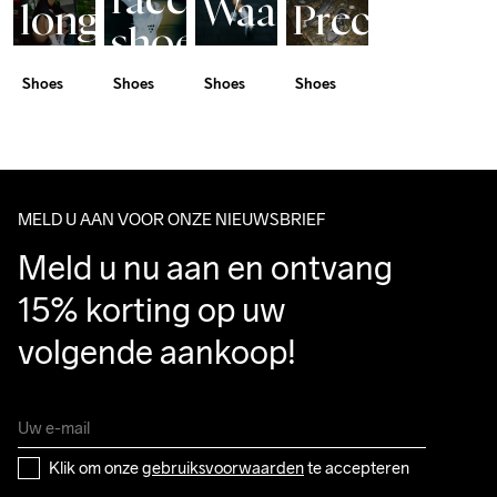
race
Waarom
long
Precision.
shoe
verschillende
distance
Kevlar
for
Shoes
Shoes
Shoes
Shoes
hardloopschoen
hero
Strength.
everyone
MELD U AAN VOOR ONZE NIEUWSBRIEF
Meld u nu aan en ontvang 
15% korting op uw 
volgende aankoop!
Klik om onze 
gebruiksvoorwaarden
 te accepteren