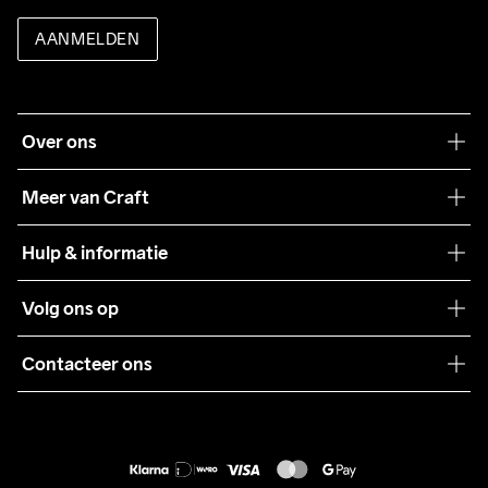
AANMELDEN
Over ons
Onze filosofie
Meer van Craft
Craft Care Guide
Hulp & informatie
Teamwear
Klantenservice
Volg ons op
Samenwerkingen
Algemene voorwaarden
Pers
Contacteer ons
Retour
Duurzaamheid
customercare@craftsportswear.com
Shipping
+46 (0) 33 722 32 10
FAQ