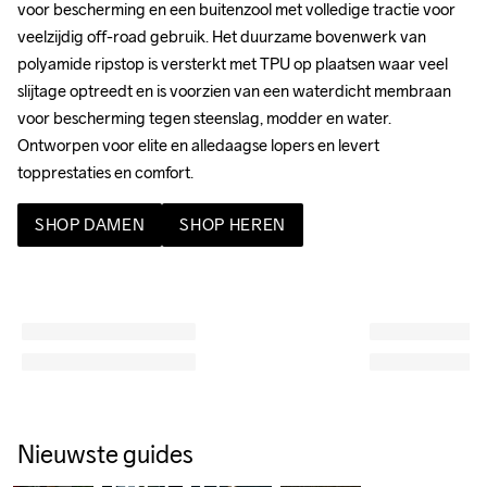
voor bescherming en een buitenzool met volledige tractie voor 
veelzijdig off-road gebruik. Het duurzame bovenwerk van 
polyamide ripstop is versterkt met TPU op plaatsen waar veel 
slijtage optreedt en is voorzien van een waterdicht membraan 
voor bescherming tegen steenslag, modder en water. 
Ontworpen voor elite en alledaagse lopers en levert 
topprestaties en comfort.
SHOP DAMEN
SHOP HEREN
Nordlite 
Endurance 
 Xplor Pro 
Speed 2
Shoe 
3 
Matryx
The
Rotation 
Nieuwste guides
Your
Gravel
Program