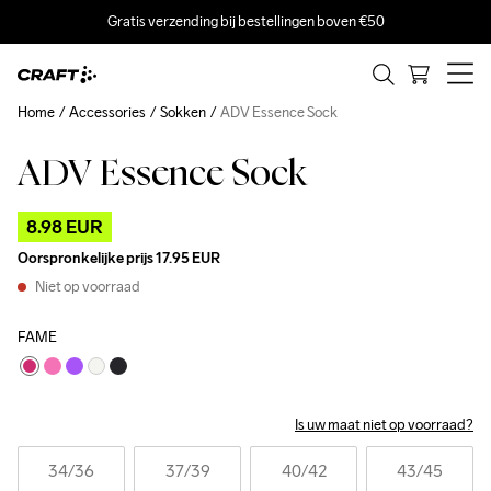
Gratis verzending bij bestellingen boven €50
Home
Accessories
Sokken
ADV Essence Sock
ADV Essence Sock
Outlet
8.98 EUR
Oorspronkelijke prijs
17.95 EUR
Niet op voorraad
FAME
Is uw maat niet op voorraad?
34
/36
37
/39
40
/42
43
/45