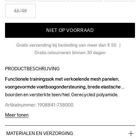
46
/48
NIET OP VOORRAAD
Gratis verzending bij besteding van meer dan € 50
Gratis retourneren binnen 30 dagen
PRODUCTBESCHRIJVING
Functionele trainingssok met verkoelende mesh panelen, 
Functionele trainingssok met verkoelende mesh panelen, 
voorgevormde voetboogondersteuning, brede elastische 
voorgevormde voetboogondersteuning, brede elastische 
boorden en versterkte teen/hiel. Gerecycled polyamide.
boorden en versterkte teen/hiel. Gerecycled polyamide.
Artikelnummer: 1908841-738000
Artikelnummer: 1908841-738000
Meer tonen
MATERIALEN EN VERZORGING