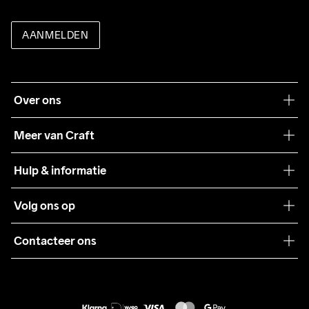
AANMELDEN
Over ons
Onze filosofie
Meer van Craft
Craft Care Guide
Hulp & informatie
Teamwear
Klantenservice
Volg ons op
Samenwerkingen
Algemene voorwaarden
Pers
Contacteer ons
Retour
Duurzaamheid
customercare@craftsportswear.com
Shipping
+46 (0) 33 722 32 10
FAQ