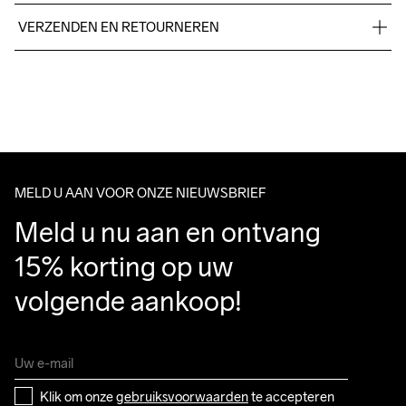
98% Polyamide 2% Elastane
VERZENDEN EN RETOURNEREN
Free delivery on orders above €50.
For orders below we charge €5.
Do Not Bleach
Do Not Iron
Do Not Tumble
Wassen in de 
We also offer express delivery.
machine op 40 
We ship with UPS that delivers during daytime.
graden.
Make sure to choose an address where you receive the 
package.
MELD U AAN VOOR ONZE NIEUWSBRIEF
Meld u nu aan en ontvang 
15% korting op uw 
volgende aankoop!
Klik om onze 
gebruiksvoorwaarden
 te accepteren