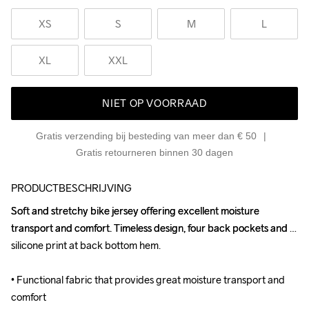
XS
S
M
L
XL
XXL
NIET OP VOORRAAD
Gratis verzending bij besteding van meer dan € 50
Gratis retourneren binnen 30 dagen
PRODUCTBESCHRIJVING
Soft and stretchy bike jersey offering excellent moisture 
Soft and stretchy bike jersey offering excellent moisture 
transport and comfort. Timeless design, four back pockets and 
transport and comfort. Timeless design, four back pockets and 
silicone print at back bottom hem.

silicone print at back bottom hem.

• Functional fabric that provides great moisture transport and 
• Functional fabric that provides great moisture transport and 
comfort

comfort
