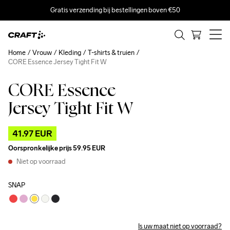
Gratis verzending bij bestellingen boven €50
Home
Vrouw
Kleding
T-shirts & truien
CORE Essence Jersey Tight Fit W
CORE Essence
Outlet
Jersey Tight Fit W
41.97 EUR
Oorspronkelijke prijs
59.95 EUR
Niet op voorraad
SNAP
Is uw maat niet op voorraad?