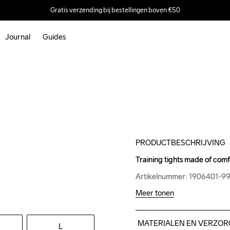
Gratis verzending bij bestellingen boven €50
Journal
Guides
Outlet
PRODUCTBESCHRIJVING
Training tights made of comf
Training tights made of comf
Artikelnummer: 1906401-9
Artikelnummer: 1906401-9
Meer tonen
MATERIALEN EN VERZOR
L