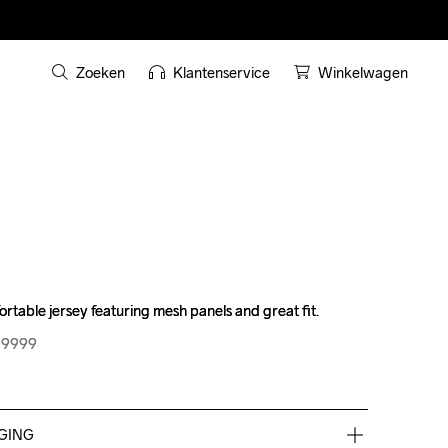
Zoeken
Klantenservice
Winkelwagen
ortable jersey featuring mesh panels and great fit.
ortable jersey featuring mesh panels and great fit.
99999
99999
GING