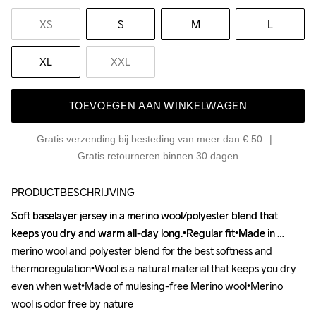
XS
S
M
L
XL
XXL
TOEVOEGEN AAN WINKELWAGEN
Gratis verzending bij besteding van meer dan € 50
Gratis retourneren binnen 30 dagen
PRODUCTBESCHRIJVING
Soft baselayer jersey in a merino wool/polyester blend that 
Soft baselayer jersey in a merino wool/polyester blend that 
keeps you dry and warm all-day long.•Regular fit•Made in 
keeps you dry and warm all-day long.•Regular fit•Made in 
merino wool and polyester blend for the best softness and 
merino wool and polyester blend for the best softness and 
thermoregulation•Wool is a natural material that keeps you dry 
thermoregulation•Wool is a natural material that keeps you dry 
even when wet•Made of mulesing-free Merino wool•Merino 
even when wet•Made of mulesing-free Merino wool•Merino 
wool is odor free by nature
wool is odor free by nature