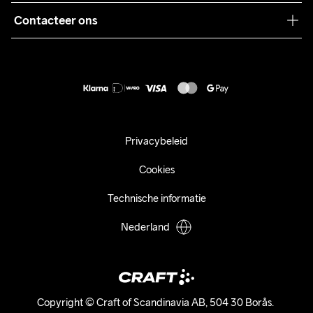
Algemene voorwaarden
Pers
Contacteer ons
Retour
Duurzaamheid
customercare@craftsportswear.com
Shipping
+46 (0) 33 722 32 10
FAQ
Accessibility statement
Aankoop herroepen
Privacybeleid
Cookies
Technische informatie
Nederland
Copyright © Craft of Scandinavia AB, 504 30 Borås. 
