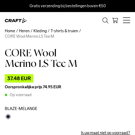
Gratis verzending bij bestellingen boven €50
Home
Heren
Kleding
T-shirts & truien
CORE Wool Merino LS Tee M
CORE Wool
Outlet
Merino LS Tee M
37.48 EUR
Oorspronkelijke prijs
74.95 EUR
Op voorraad
BLAZE-MELANGE
Is uw maat niet op voorraad?