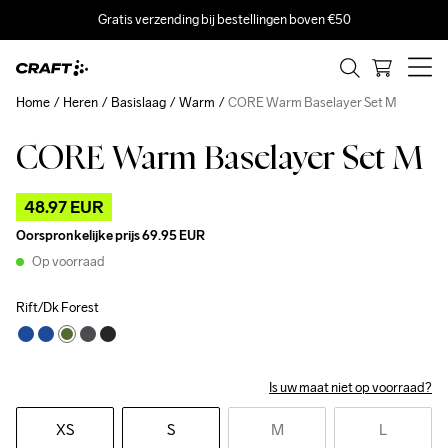
Gratis verzending bij bestellingen boven €50
Home
Heren
Basislaag
Warm
CORE Warm Baselayer Set M
CORE Warm Baselayer Set M
Outlet
48.97 EUR
Oorspronkelijke prijs
69.95 EUR
Op voorraad
Rift/Dk Forest
Is uw maat niet op voorraad?
XS
S
M
L