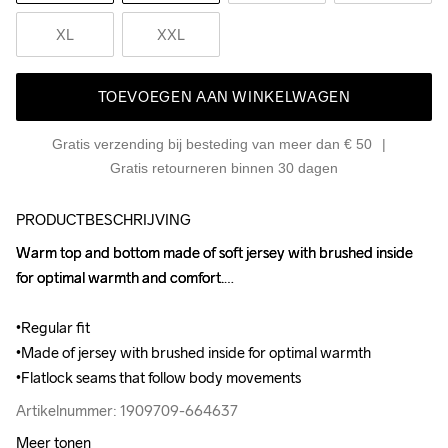
XL
XXL
TOEVOEGEN AAN WINKELWAGEN
Gratis verzending bij besteding van meer dan € 50
Gratis retourneren binnen 30 dagen
PRODUCTBESCHRIJVING
Warm top and bottom made of soft jersey with brushed inside 
Warm top and bottom made of soft jersey with brushed inside 
for optimal warmth and comfort.

for optimal warmth and comfort.

•Regular fit

•Regular fit

•Made of jersey with brushed inside for optimal warmth

•Made of jersey with brushed inside for optimal warmth

•Flatlock seams that follow body movements
•Flatlock seams that follow body movements
Artikelnummer: 1909709-664637
Artikelnummer: 1909709-664637
Meer tonen