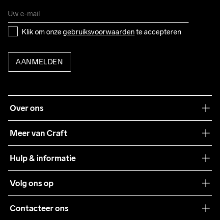
Klik om onze 
gebruiksvoorwaarden
 te accepteren
AANMELDEN
Over ons
Onze filosofie
Meer van Craft
Craft Care Guide
Hulp & informatie
Teamwear
Klantenservice
Volg ons op
Samenwerkingen
Algemene voorwaarden
Pers
Contacteer ons
Retour