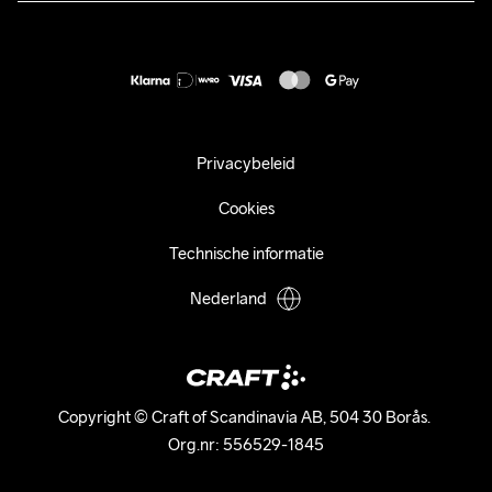
Duurzaamheid
customercare@craftsportswear.com
Shipping
+46 (0) 33 722 32 10
FAQ
Accessibility statement
Aankoop herroepen
Privacybeleid
Cookies
Technische informatie
Nederland
Copyright © Craft of Scandinavia AB, 504 30 Borås. 

Org.nr: 556529-1845