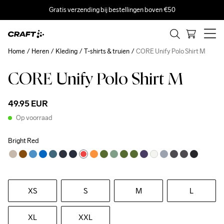
Gratis verzending bij bestellingen boven €50
Home
Heren
Kleding
T-shirts & truien
CORE Unify Polo Shirt M
CORE Unify Polo Shirt M
Recycled
49.95 EUR
Op voorraad
Bright Red
XS
S
M
L
XL
XXL