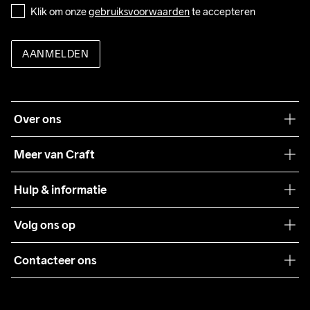
Klik om onze 
gebruiksvoorwaarden
 te accepteren
AANMELDEN
Over ons
Onze filosofie
Meer van Craft
Craft Care Guide
Hulp & informatie
Teamwear
Klantenservice
Volg ons op
Samenwerkingen
Algemene voorwaarden
Pers
Contacteer ons
Retour
Duurzaamheid
customercare@craftsportswear.com
Shipping