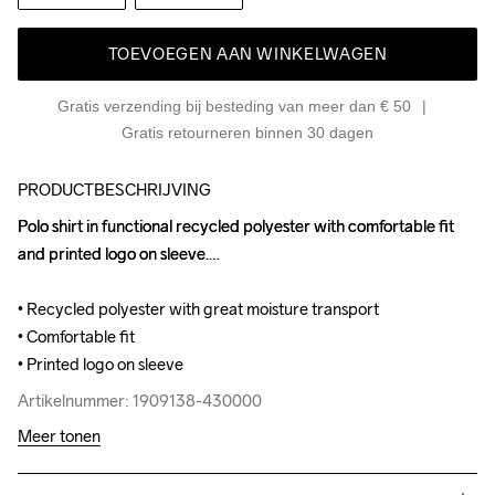
TOEVOEGEN AAN WINKELWAGEN
Gratis verzending bij besteding van meer dan € 50
Gratis retourneren binnen 30 dagen
PRODUCTBESCHRIJVING
Polo shirt in functional recycled polyester with comfortable fit 
Polo shirt in functional recycled polyester with comfortable fit 
and printed logo on sleeve.

and printed logo on sleeve.

• Recycled polyester with great moisture transport

• Recycled polyester with great moisture transport

• Comfortable fit

• Comfortable fit

• Printed logo on sleeve
• Printed logo on sleeve
Artikelnummer: 1909138-430000
Artikelnummer: 1909138-430000
Meer tonen