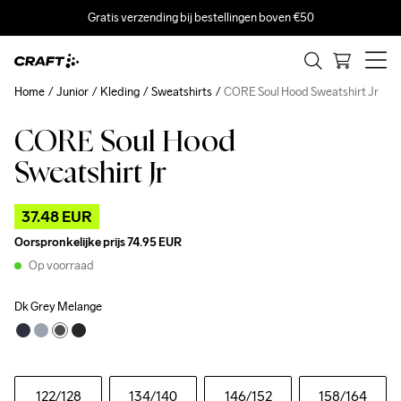
Gratis verzending bij bestellingen boven €50
Home
Junior
Kleding
Sweatshirts
CORE Soul Hood Sweatshirt Jr
CORE Soul Hood
Outlet
Sweatshirt Jr
37.48 EUR
Oorspronkelijke prijs
74.95 EUR
Op voorraad
Dk Grey Melange
122
/128
134
/140
146
/152
158
/164