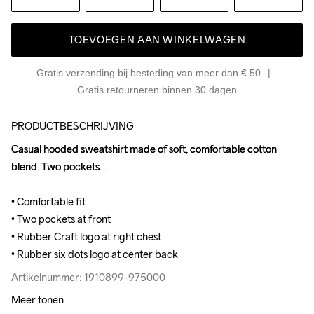
TOEVOEGEN AAN WINKELWAGEN
Gratis verzending bij besteding van meer dan € 50
Gratis retourneren binnen 30 dagen
PRODUCTBESCHRIJVING
Casual hooded sweatshirt made of soft, comfortable cotton 
Casual hooded sweatshirt made of soft, comfortable cotton 
blend. Two pockets.

blend. Two pockets.

• Comfortable fit

• Comfortable fit

• Two pockets at front

• Two pockets at front

• Rubber Craft logo at right chest

• Rubber Craft logo at right chest

• Rubber six dots logo at center back
• Rubber six dots logo at center back
Artikelnummer: 1910899-975000
Artikelnummer: 1910899-975000
Meer tonen