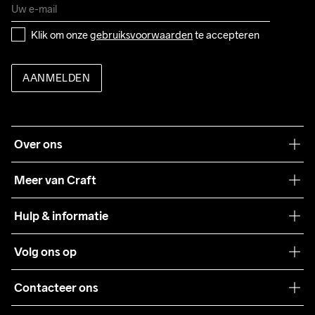
Klik om onze 
gebruiksvoorwaarden
 te accepteren
AANMELDEN
Over ons
Onze filosofie
Meer van Craft
Craft Care Guide
Hulp & informatie
Teamwear
Klantenservice
Volg ons op
Samenwerkingen
Algemene voorwaarden
Pers
Contacteer ons
Retour
Duurzaamheid
customercare@craftsportswear.com