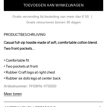
TOEVOEGEN AAN WINKELWAGEN
Gratis verzending bij besteding van meer dan € 50
Gratis retourneren binnen 30 dagen
PRODUCTBESCHRIJVING
Casual full-zip hoodie made of soft, comfortable cotton blend. 
Casual full-zip hoodie made of soft, comfortable cotton blend. 
Two front pockets.

Two front pockets.

• Comfortable fit

• Comfortable fit

• Two pockets at front

• Two pockets at front

• Rubber Craft logo at right chest

• Rubber Craft logo at right chest

• Rubber six dots logo at center back
• Rubber six dots logo at center back
Artikelnummer: 1910896-975000
Artikelnummer: 1910896-975000
Meer tonen