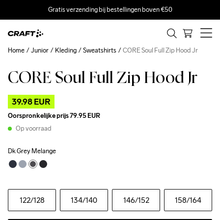
Gratis verzending bij bestellingen boven €50
Home
Junior
Kleding
Sweatshirts
CORE Soul Full Zip Hood Jr
CORE Soul Full Zip Hood Jr
Outlet
39.98 EUR
Oorspronkelijke prijs
79.95 EUR
Op voorraad
Dk Grey Melange
122
/128
134
/140
146
/152
158
/164