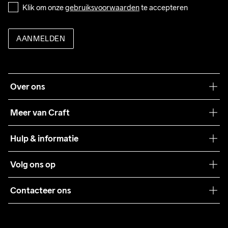
Klik om onze 
gebruiksvoorwaarden
 te accepteren
AANMELDEN
Over ons
Onze filosofie
Meer van Craft
Craft Care Guide
Hulp & informatie
Teamwear
Klantenservice
Volg ons op
Samenwerkingen
Algemene voorwaarden
Pers
Contacteer ons
Retour
Duurzaamheid
customercare@craftsportswear.com
Shipping
+46 (0) 33 722 32 10