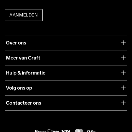
AANMELDEN
Over ons
Onze filosofie
Meer van Craft
Craft Care Guide
Hulp & informatie
Teamwear
Klantenservice
Volg ons op
Samenwerkingen
Algemene voorwaarden
Pers
Contacteer ons
Retour
Duurzaamheid
customercare@craftsportswear.com
Shipping
+46 (0) 33 722 32 10
FAQ