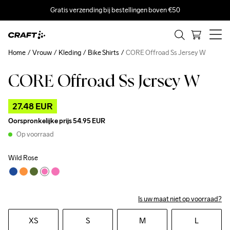
Gratis verzending bij bestellingen boven €50
Home
Vrouw
Kleding
Bike Shirts
CORE Offroad Ss Jersey W
CORE Offroad Ss Jersey W
Outlet
27.48 EUR
Oorspronkelijke prijs
54.95 EUR
Op voorraad
Wild Rose
Is uw maat niet op voorraad?
XS
S
M
L